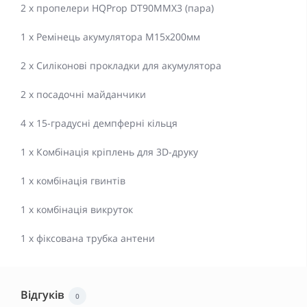
2 х пропелери HQProp DT90MMX3 (пара)
1 х Ремінець акумулятора M15x200мм
2 х Силіконові прокладки для акумулятора
2 х посадочні майданчики
4 x 15-градусні демпферні кільця
1 x Комбінація кріплень для 3D-друку
1 x комбінація гвинтів
1 x комбінація викруток
1 х фіксована трубка антени
Відгуків
0