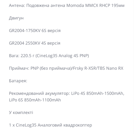
Антена: Подовжена антена Momoda MMCX RHCP 195мм
Двигун
GR2004-1750KV 6S версія
GR2004 2550KV 4S версія
Вага: 220.5 г (CineLog35 Analog 4S PNP)
Приймач: PNP (без приймача)/Frsky R-XSR/TBS Nano RX
Батарея:
Рекомендований акумулятор: LiPo 4S 850mAh-1500mAh,
LiPo 6S 850mAh-1100mAh
У комплекті
1 x CineLog35 Аналоговий квадрокоптер