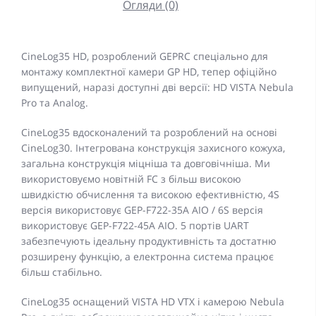
Огляди (0)
CineLog35 HD, розроблений GEPRC спеціально для
монтажу комплектної камери GP HD, тепер офіційно
випущений, наразі доступні дві версії: HD VISTA Nebula
Pro та Analog.
CineLog35 вдосконалений та розроблений на основі
CineLog30. Інтегрована конструкція захисного кожуха,
загальна конструкція міцніша та довговічніша. Ми
використовуємо новітній FC з більш високою
швидкістю обчислення та високою ефективністю, 4S
версія використовує GEP-F722-35A AIO / 6S версія
використовує GEP-F722-45A AIO. 5 портів UART
забезпечують ідеальну продуктивність та достатню
розширену функцію, а електронна система працює
більш стабільно.
CineLog35 оснащений VISTA HD VTX і камерою Nebula