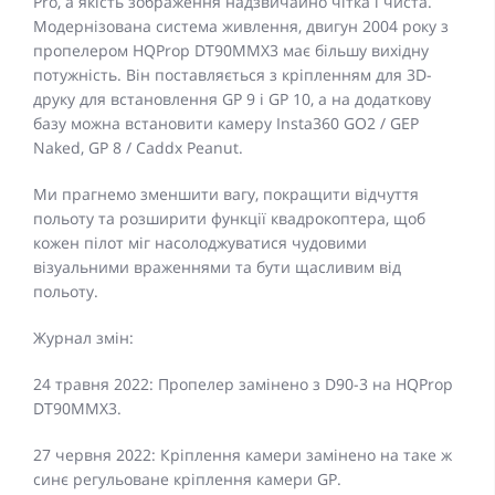
Pro, а якість зображення надзвичайно чітка і чиста.
Модернізована система живлення, двигун 2004 року з
пропелером HQProp DT90MMX3 має більшу вихідну
потужність. Він поставляється з кріпленням для 3D-
друку для встановлення GP 9 і GP 10, а на додаткову
базу можна встановити камеру Insta360 GO2 / GEP
Naked, GP 8 / Caddx Peanut.
Ми прагнемо зменшити вагу, покращити відчуття
польоту та розширити функції квадрокоптера, щоб
кожен пілот міг насолоджуватися чудовими
візуальними враженнями та бути щасливим від
польоту.
Журнал змін:
24 травня 2022: Пропелер замінено з D90-3 на HQProp
DT90MMX3.
27 червня 2022: Кріплення камери замінено на таке ж
синє регульоване кріплення камери GP.