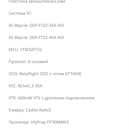
Пластина кронштейна3.5мм
Система FC:
4S Версія: GEP-F722-35A AIO
6S Версія: GEP-F722-45A AIO
MCU: STM32F722
Гіроскоп: 6-осьовий
OSD: BetaFlight OSD з чіпом AT7456E
ESC: BLheli_S 45A
VTX: 600mW VTX з дротяним підключенням
Камера: Caddx Ratel2
Пропелер: HQProp DT90MMX3