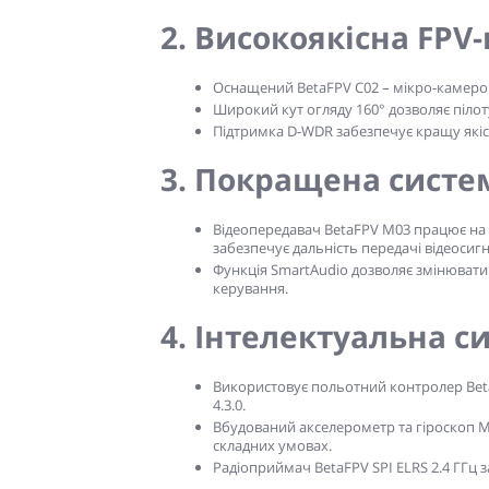
2. Високоякісна FPV
Оснащений BetaFPV C02 – мікро-камерою
Широкий кут огляду 160° дозволяє пілот
Підтримка D-WDR забезпечує кращу якіс
3. Покращена систе
Відеопередавач BetaFPV M03 працює на ча
забезпечує дальність передачі відеосигн
Функція SmartAudio дозволяє змінювати
керування.
4. Інтелектуальна 
Використовує польотний контролер Beta
4.3.0.
Вбудований акселерометр та гіроскоп M
складних умовах.
Радіоприймач BetaFPV SPI ELRS 2.4 ГГц 