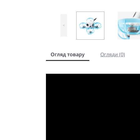
<
Огляд товару
Огляди (0)