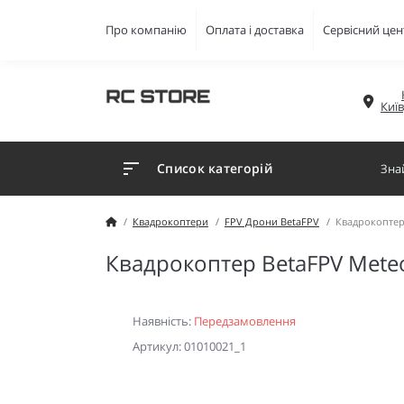
Про компанію
Оплата і доставка
Сервісний цен
Киї
Список категорій
Квадрокоптери
FPV Дрони BetaFPV
Квадрокоптер 
Квадрокоптер BetaFPV Meteo
Наявність:
Передзамовлення
Артикул: 01010021_1