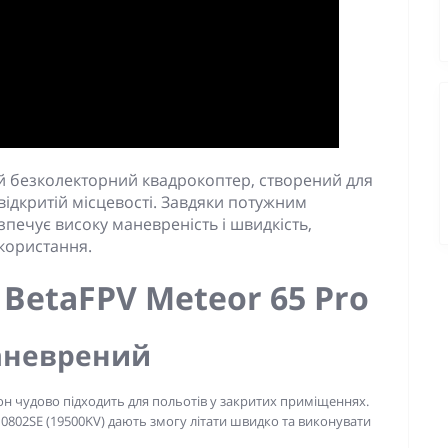
ий безколекторний квадрокоптер, створений для
 відкритій місцевості. Завдяки потужним
езпечує високу маневреність і швидкість,
користання.
BetaFPV Meteor 65 Pro
маневрений
рон чудово підходить для польотів у закритих приміщеннях.
0802SE (19500KV) дають змогу літати швидко та виконувати