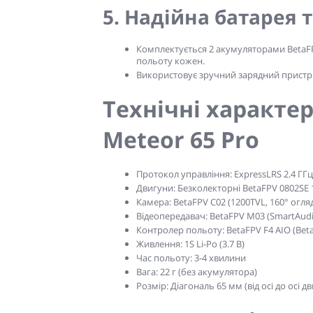
5. Надійна батарея 
Комплектується 2 акумуляторами BetaFPV
польоту кожен.
Використовує зручний зарядний пристрі
Технічні характе
Meteor 65 Pro
Протокол управління:
ExpressLRS 2.4 ГГц
Двигуни:
Безколекторні BetaFPV 0802SE
Камера:
BetaFPV C02 (1200TVL, 160° огляд
Відеопередавач:
BetaFPV M03 (SmartAudio
Контролер польоту:
BetaFPV F4 AIO (Betaf
Живлення:
1S Li-Po (3.7 В)
Час польоту:
3-4 хвилини
Вага:
22 г (без акумулятора)
Розмір:
Діагональ 65 мм (від осі до осі дв