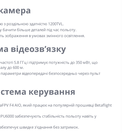
-камера
 з роздільною здатністю 1200TVL.
у бачити більше деталей під час польоту.
ть зображення в умовах змінного освітлення.
ма відеозв’язку
стоті 5.8 ГГц і підтримує потужність до 350 мВт, що
алу до 600 м.
 параметри відеопередачі безпосередньо через пульт
система керування
FPV F4 AIO, який працює на популярній прошивці Betaflight
PU6000 забезпечують стабільність польоту навіть у
забезпечує швидке з'єднання без затримок.