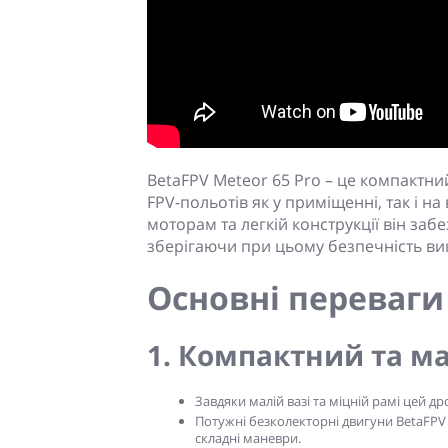
BetaFPV Meteor 65 Pro – це компактн
FPV-польотів як у приміщенні, так і на
моторам та легкій конструкції він заб
зберігаючи при цьому безпечність ви
Основні переваги 
1. Компактний та 
Завдяки малій вазі та міцній рамі цей д
Потужні безколекторні двигуни BetaFPV 
складні маневри.