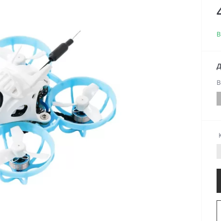
В
Д
В