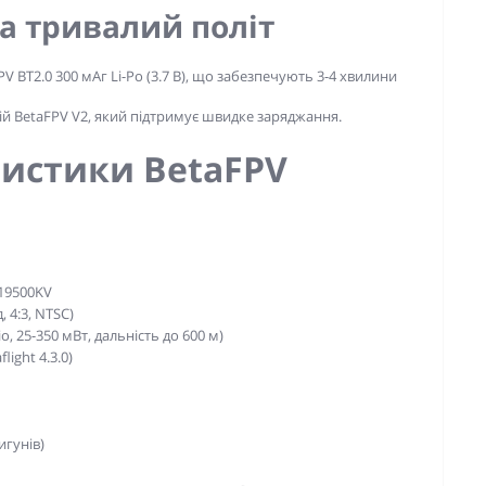
та тривалий політ
 BT2.0 300 мАг Li-Po (3.7 В), що забезпечують 3-4 хвилини
й BetaFPV V2, який підтримує швидке заряджання.
ристики BetaFPV
 19500KV
, 4:3, NTSC)
, 25-350 мВт, дальність до 600 м)
light 4.3.0)
игунів)