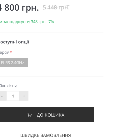
4 800 грн.
5 148 грн.
и заощаджуєте:
348 грн.
-7%
оступні опції
ерсія
*
ELRS 2.4GHz
Кількість:
-
+
ДО КОШИКА
ШВИДКЕ ЗАМОВЛЕННЯ