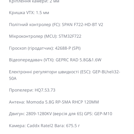
Кріплення камери: 2 мм
Кришка VTX: 1.5 мм
Політний контролер (FC): SPAN F722-HD-BT V2
Мікроконтролер (MCU): STM32F722
Гіроскоп (гіродатчик): 42688-P (SPI)
Відеопередавач (VTX): GEPRC RAD 5.8G&1.6W
Електронні регулятори швидкості (ESC): GEP-BLheli32-
50A
Пропелери: HQ7.53.73
Антена: Momoda 5.8G RP-SMA RHCP 120MM
Двигун: 2809-1280KV (версія для 6S) GPS: GEP-M10
Камера: Caddx Ratel2 Вага: 675.5 г