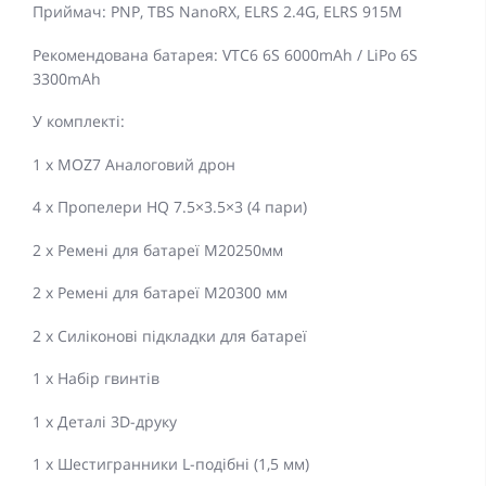
Приймач: PNP, TBS NanoRX, ELRS 2.4G, ELRS 915M
Рекомендована батарея: VTC6 6S 6000mAh / LiPo 6S
3300mAh
У комплекті:
1 x MOZ7 Аналоговий дрон
4 x Пропелери HQ 7.5×3.5×3 (4 пари)
2 x Ремені для батареї M20250мм
2 x Ремені для батареї M20300 мм
2 x Силіконові підкладки для батареї
1 x Набір гвинтів
1 x Деталі 3D-друку
1 x Шестигранники L-подібні (1,5 мм)