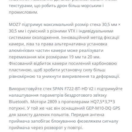
текстурами, що робить дрон більш морським і
промисловим.
MOZ7 підтримує максимальний розмір стека 30,5 мм ×
30,5 мм і сумісний з різними VTX і індивідуальними
системами охолодження. Інноваційний метод фіксації
камери, ліва та права альтернативна установка
алюмінієвих частин камери може реалізувати
перемикання між розмірами 19 мм та 20 мм.
Фіксований відбиток камери посилений карбоновою
пластиною, щоб зробити установчу силу більш
рівномірною та уникнути викривлення та деформації.
Використовуйте стек SPAN F722-BT-HD V2 і підтримуйте
налаштування параметрів бездротового зв’язку
Bluetooth. Мотори 2809 з пропелерами HQ7,5*3,7*3
потужні. У той же час він оснащений GEP-M10-DQ GPS
для захисту далеких польотів. Передня антена
приймача запобігає блокуванню фюзеляжем сигналу
приймача через розворот у повітрі.