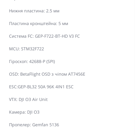
Нижня пластина: 2.5 мм
Пластина кронштейна: 5 мм
Система FC: GEP-F722-BT-HD V3 FC
MCU: STM32F722
Гіроскоп: 42688-P (SPI)
OSD: BetaFlight OSD з чіпом AT7456E
ESC:GEP-BL32 50A 96K 4IN1 ESC
VTX: DJI O3 Air Unit
Камера: DJI O3
Пропелер: Gemfan 5136