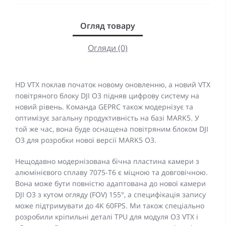
Огляд товару
Огляди (0)
HD VTX поклав початок новому оновленню, а новий VTX
повітряного блоку DJI O3 підняв цифрову систему на
новий рівень. Команда GEPRC також модернізує та
оптимізує загальну продуктивність на базі MARK5. У
той же час, вона буде оснащена повітряним блоком DJI
O3 для розробки нової версії MARK5 O3.
Нещодавно модернізована бічна пластина камери з
алюмінієвого сплаву 7075-T6 є міцною та довговічною.
Вона може бути повністю адаптована до нової камери
DJI O3 з кутом огляду (FOV) 155°, а специфікація запису
може підтримувати до 4K 60FPS. Ми також спеціально
розробили кріпильні деталі TPU для модуля O3 VTX і