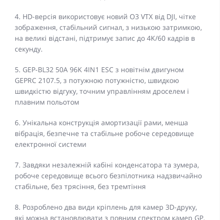
4. HD-версія використовує новий O3 VTX від DJI, чітке
зображення, стабільний сигнал, з низькою затримкою,
на великі відстані, підтримує запис до 4K/60 кадрів в
секунду.
5. GEP-BL32 50A 96K 4IN1 ESC з новітнім двигуном
GEPRC 2107.5, з потужною потужністю, швидкою
швидкістю відгуку, точним управлінням дроселем і
плавним польотом
6. Унікальна конструкція амортизації рами, менша
вібрація, безпечне та стабільне робоче середовище
електронної системи
7. Завдяки незалежній кабіні конденсатора та зумера,
робоче середовище всього безпілотника надзвичайно
стабільне, без трясіння, без тремтіння
8. Розроблено два види кріплень для камер 3D-друку,
які можна встановлювати з повним спектром камер GP,