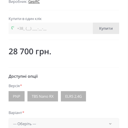
Виробник:
GepRC
Купити в один клік
Купити
28 700 грн.
Доступні опції
Версія
*
PNP
TBS Nano RX
ELRS 2.4G
Варіант
*