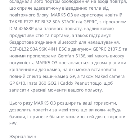
обладнали його портом охолодження на вході повітря,
що сприяє адекватному відведенню тепла від
повітряного блоку. MARK5 O3 використовує новітній
TAKER F722 BT BL32 50A STACK від GEPRC, з гіроскопом
ICM 42688P для плавного польоту, надлишковою
продуктивністю та портами, а також підтримує
бездротове з'єднання Bluetooth для налаштування.
GEP-BL32 50A 96K 4IN1 ESC з двигуном GEPRC 2107.5 та
новими пропелерами Gemfan 5136, які мають високу
потужність. MARK5 O3 поставляється з двома різними
кріпленнями для камер, на які можна встановити
повний спектр екшн-камер GP, а також Naked camera
GP 8/10, Insta 360 GO2 і Caddx Peanut тощо, щоб
записати красиві моменти вашого польоту.
Цього разу MARK5 O3 розширить ваші горизонти,
дозволить полетіти за межі того, що ви коли-небудь
бачили, і принесе більше можливостей для створення
FPV.
Журнал змін