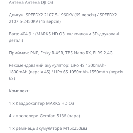
Антена Антена DJI O3
Двигун: SPEEDX2 2107.5-1960KV (6S версія) / SPEEDX2
2107.5-2450KV (4S версія)
Вага: 404.9 г (MARK5 HD O3, включаючи 3D-друковані
деталі)
Приймач: PNP, Frsky R-XSR, TBS Nano RX, ELRS 2.4G
Рекомендований акумулятор: LiPo 4S 1300mAh-
1800mAh (версія 4S) / LiPo 6S 1050mAh-1550mAh (версія
6S)
Комплект:
1 x Квадрокоптер MARK5 HD O3
4 х пропелери Gemfan 5136 (пара)
1 х ремінець акумулятора M15x250мм