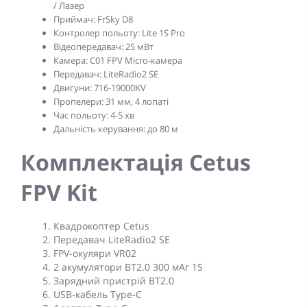
/ Лазер
Приймач:
FrSky D8
Контролер польоту:
Lite 1S Pro
Відеопередавач:
25 мВт
Камера:
C01 FPV Micro-камера
Передавач:
LiteRadio2 SE
Двигуни:
716-19000KV
Пропелери:
31 мм, 4 лопаті
Час польоту:
4-5 хв
Дальність керування:
до 80 м
Комплектація Cetus
FPV Kit
Квадрокоптер Cetus
Передавач LiteRadio2 SE
FPV-окуляри VR02
2 акумулятори BT2.0 300 мАг 1S
Зарядний пристрій BT2.0
USB-кабель Type-C