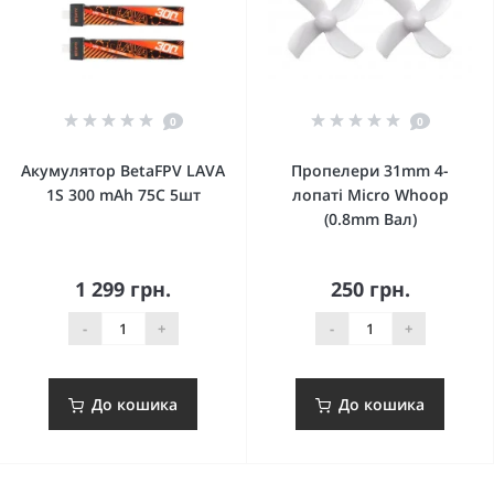
0
0
Акумулятор BetaFPV LAVA
Пропелери 31mm 4-
1S 300 mAh 75C 5шт
лопаті Micro Whoop
(0.8mm Вал)
1 299 грн.
250 грн.
-
+
-
+
До кошика
До кошика