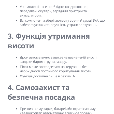
У комплекті є все необхідне: квадрокоптер,
передавач, окуляри, зарядний пристрій та
акумулятори.
Всі компоненти зберігаються у зручній сумці EVA, що
забезпечує захист і зручність у транспортуванні.
3. Функція утримання
висоти
Дрон автоматично зависає на визначеній висоті
завдяки барометру та лазеру.
Пілот може зосередитися на керуванні без
необхідності постійного коригування висоти.
Функція доступна лише в режимі N.
4. Самозахист та
безпечна посадка
При низькому заряді батареї або втраті сигналу
квадрокоптер автоматично здійснює посадку.