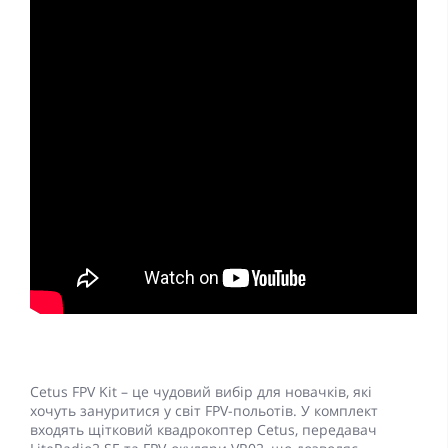
Cetus FPV Kit – це чудовий вибір для новачків, які
хочуть зануритися у світ FPV-польотів. У комплект
входять щітковий квадрокоптер Cetus, передавач