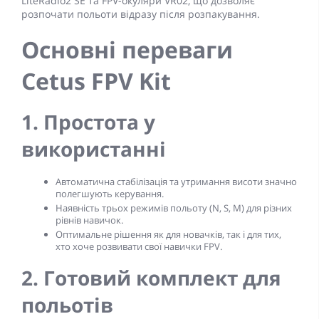
LiteRadio2 SE та FPV-окуляри VR02, що дозволяє
розпочати польоти відразу після розпакування.
Основні переваги
Cetus FPV Kit
1. Простота у
використанні
Автоматична стабілізація та утримання висоти значно
полегшують керування.
Наявність трьох режимів польоту (N, S, M) для різних
рівнів навичок.
Оптимальне рішення як для новачків, так і для тих,
хто хоче розвивати свої навички FPV.
2. Готовий комплект для
польотів