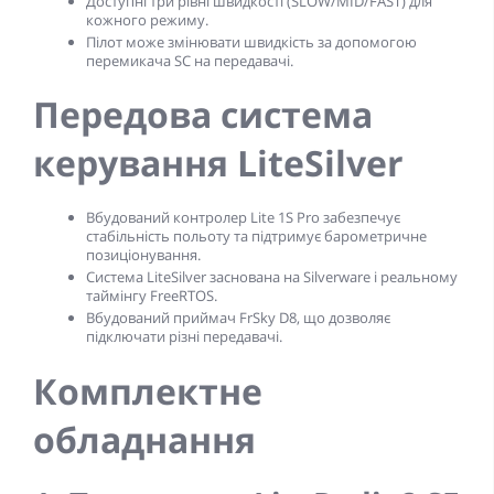
Доступні три рівні швидкості (SLOW/MID/FAST) для
кожного режиму.
Пілот може змінювати швидкість за допомогою
перемикача SC на передавачі.
Передова система
керування LiteSilver
Вбудований контролер Lite 1S Pro забезпечує
стабільність польоту та підтримує барометричне
позиціонування.
Система LiteSilver заснована на Silverware і реальному
таймінгу FreeRTOS.
Вбудований приймач FrSky D8, що дозволяє
підключати різні передавачі.
Комплектне
обладнання