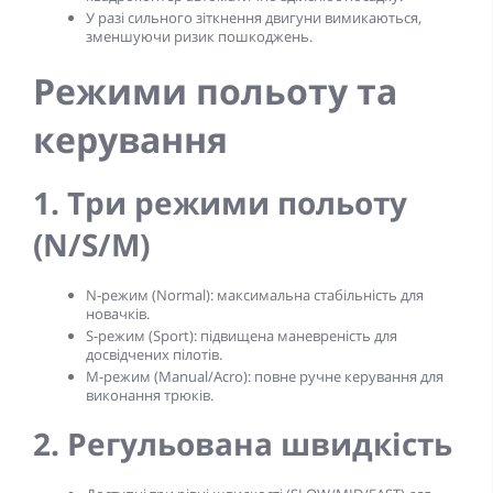
У разі сильного зіткнення двигуни вимикаються,
зменшуючи ризик пошкоджень.
Режими польоту та
керування
1. Три режими польоту
(N/S/M)
N-режим (Normal):
максимальна стабільність для
новачків.
S-режим (Sport):
підвищена маневреність для
досвідчених пілотів.
M-режим (Manual/Acro):
повне ручне керування для
виконання трюків.
2. Регульована швидкість