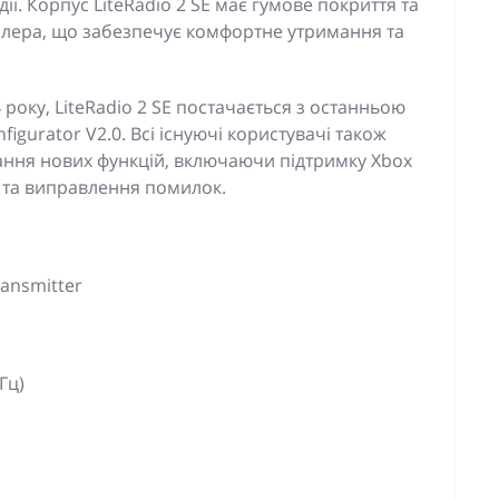
ї. Корпус LiteRadio 2 SE має гумове покриття та
олера, що забезпечує комфортне утримання та
року, LiteRadio 2 SE постачається з останньою
igurator V2.0. Всі існуючі користувачі також
ння нових функцій, включаючи підтримку Xbox
d та виправлення помилок.
ransmitter
Гц)