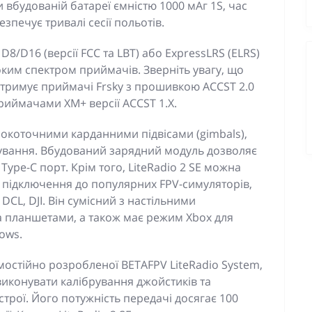
вбудованій батареї ємністю 1000 мАг 1S, час
зпечує тривалі сесії польотів.
8/D16 (версії FCC та LBT) або ExpressLRS (ELRS)
ким спектром приймачів. Зверніть увагу, що
ідтримує приймачі Frsky з прошивкою ACCST 2.0
риймачами XM+ версії ACCST 1.X.
коточними карданними підвісами (gimbals),
рування. Вбудований зарядний модуль дозволяє
ype-C порт. Крім того, LiteRadio 2 SE можна
 підключення до популярних FPV-симуляторів,
, DCL, DJI. Він сумісний з настільними
 планшетами, а також має режим Xbox для
dows.
остійно розробленої BETAFPV LiteRadio System,
иконувати калібрування джойстиків та
рої. Його потужність передачі досягає 100