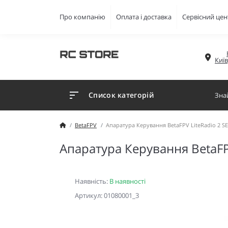
Про компанію
Оплата і доставка
Сервісний цен
Киї
Список категорій
BetaFPV
Апаратура Керування BetaFPV LiteRadio 2 SE 
Апаратура Керування BetaFPV
Наявність:
В наявності
Артикул: 01080001_3