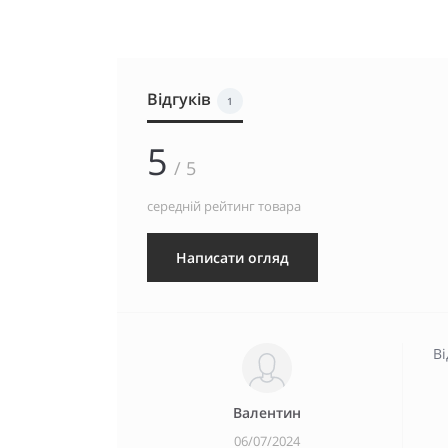
Відгуків
1
5
/ 5
середній рейтинг товара
Написати огляд
В
Валентин
06/07/2024