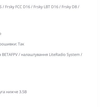
/ Frsky FCC D16 / Frsky LBT D16 / Frsky D8 /
р
рошивки: Так
 BETAFPV / налаштування LiteRadio System /
га нижче 3.5В