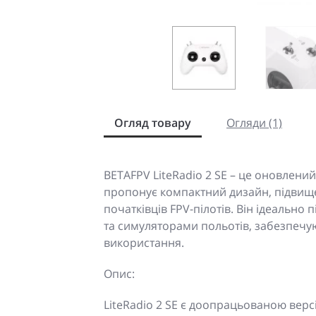
Огляд товару
Огляди (1)
BETAFPV LiteRadio 2 SE – це оновлени
пропонує компактний дизайн, підвищен
початківців FPV-пілотів. Він ідеально
та симуляторами польотів, забезпечую
використання.
Опис:
LiteRadio 2 SE є доопрацьованою верс