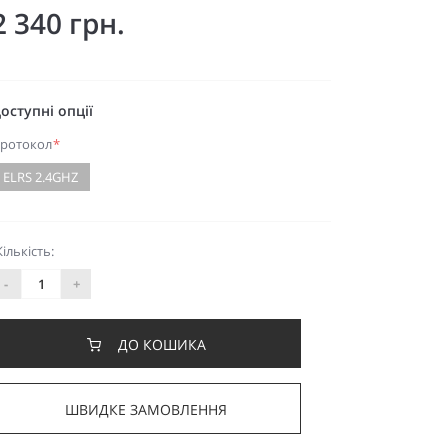
2 340 грн.
оступні опції
ротокол
*
ELRS 2.4GHZ
Кількість:
-
+
ДО КОШИКА
ШВИДКЕ ЗАМОВЛЕННЯ