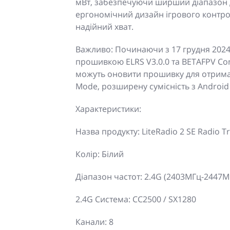
мВт, забезпечуючи ширший діапазон ді
ергономічний дизайн ігрового контр
надійний хват.
Важливо: Починаючи з 17 грудня 2024 
прошивкою ELRS V3.0.0 та BETAFPV Conf
можуть оновити прошивку для отрима
Mode, розширену сумісність з Androi
Характеристики:
Назва продукту: LiteRadio 2 SE Radio T
Колір: Білий
Діапазон частот: 2.4G (2403МГц-2447М
2.4G Система: CC2500 / SX1280
Канали: 8