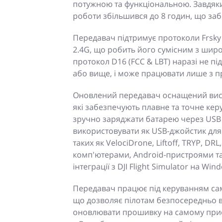
потужною та функціональною. Завдяки 
роботи збільшився до 8 годин, що забе
Передавач підтримує протоколи Frsky D
2.4G, що робить його сумісним з широ
протокол D16 (FCC & LBT) наразі не п
або вище, і може працювати лише з п
Оновлений передавач оснащений висо
які забезпечують плавне та точне ке
зручно заряджати батарею через USB T
використовувати як USB-джойстик для
таких як VelociDrone, Liftoff, TRYP, DRL
комп'ютерами, Android-пристроями та
інтеграції з DJI Flight Simulator на Win
Передавач працює під керуванням сам
що дозволяє пілотам безпосередньо в
оновлювати прошивку на самому прист