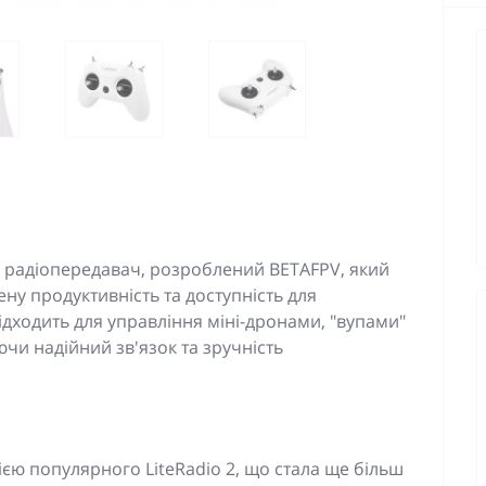
й радіопередавач, розроблений BETAFPV, який
у продуктивність та доступність для
 підходить для управління міні-дронами, "вупами"
чи надійний зв'язок та зручність
ією популярного LiteRadio 2, що стала ще більш