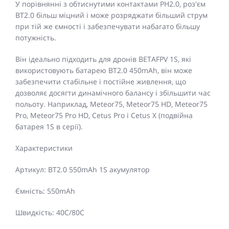
У порівнянні з обтиснутими контактами PH2.0, роз'єм
BT2.0 більш міцний і може розряджати більший струм
при тій же ємності і забезпечувати набагато більшу
потужність.
Він ідеально підходить для дронів BETAFPV 1S, які
використовують батарею BT2.0 450mAh, він може
забезпечити стабільне і постійне живлення, що
дозволяє досягти динамічного балансу і збільшити час
польоту. Наприклад, Meteor75, Meteor75 HD, Meteor75
Pro, Meteor75 Pro HD, Cetus Pro і Cetus X (подвійна
батарея 1S в серії).
Характеристики
Артикул: BT2.0 550mAh 1S акумулятор
Ємність: 550mAh
Швидкість: 40C/80C