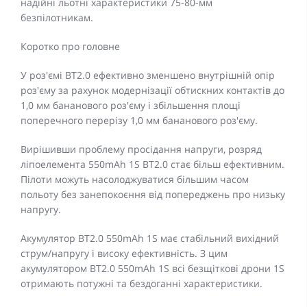
надійні льотні характеристики 75-80-мм
безпілотникам.
Коротко про головне
У роз'ємі BT2.0 ефективно зменшено внутрішній опір
роз'єму за рахунок модернізації обтискних контактів до
1,0 мм бананового роз'єму і збільшення площі
поперечного перерізу 1,0 мм бананового роз'єму.
Вирішивши проблему просідання напруги, розряд
ліпоелемента 550mAh 1S BT2.0 стає більш ефективним.
Пілоти можуть насолоджуватися більшим часом
польоту без занепокоєння від попереджень про низьку
напругу.
Акумулятор BT2.0 550mAh 1S має стабільний вихідний
струм/напругу і високу ефективність. З цим
акумулятором BT2.0 550mAh 1S всі безщіткові дрони 1S
отримають потужні та бездоганні характеристики.