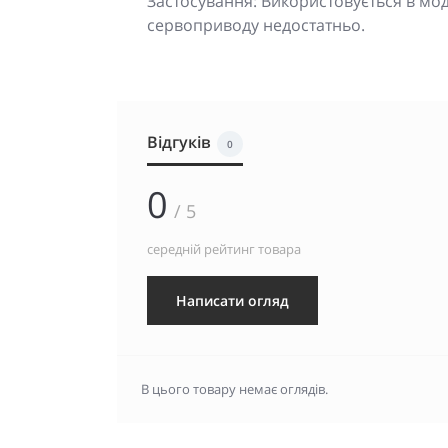
Застосування: Використовується в мод
сервоприводу недостатньо.
Відгуків
0
0
/ 5
середній рейтинг товара
Написати огляд
В цього товару немає оглядів.