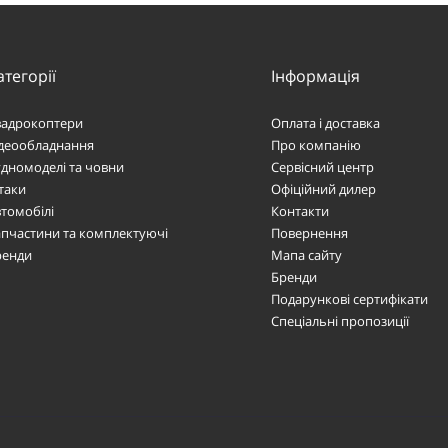
атегорії
Інформація
вадрокоптери
Оплата і доставка
ідеообладнання
Про компанію
дномоделі та човни
Сервісний центр
таки
Офіційний дилер
томобілі
Контакти
пчастини та комплектуючі
Повернення
ренди
Мапа сайту
Бренди
Подарункові сертифікати
Спеціальні пропозиції