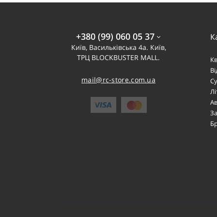
+380 (99) 060 05 37
К
Київ, Васильківська 4а. Київ,
ТРЦ BLOCKBUSTER MALL.
К
В
mail@rc-store.com.ua
Су
Лі
Ав
За
Б