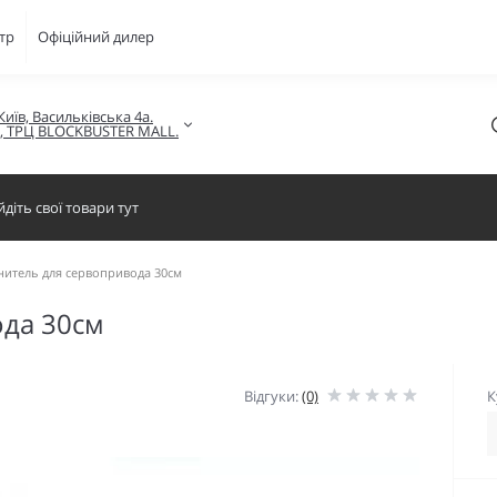
тр
Офіційний дилер
Київ, Васильківська 4а.

в, ТРЦ BLOCKBUSTER MALL.
нитель для сервопривода 30см
ода 30см
Відгуки:
(0)
К