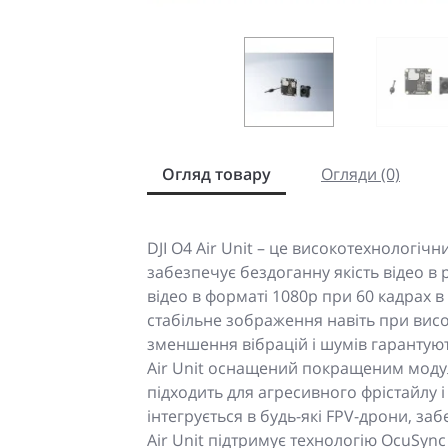
Огляд товару
Огляди (0)
DJI O4 Air Unit – це високотехнологіч
забезпечує бездоганну якість відео в
відео в форматі 1080p при 60 кадрах в
стабільне зображення навіть при висо
зменшення вібрацій і шумів гарантують
Air Unit оснащений покращеним модул
підходить для агресивного фрістайлу і
інтегрується в будь-які FPV-дрони, за
Air Unit підтримує технологію OcuSync