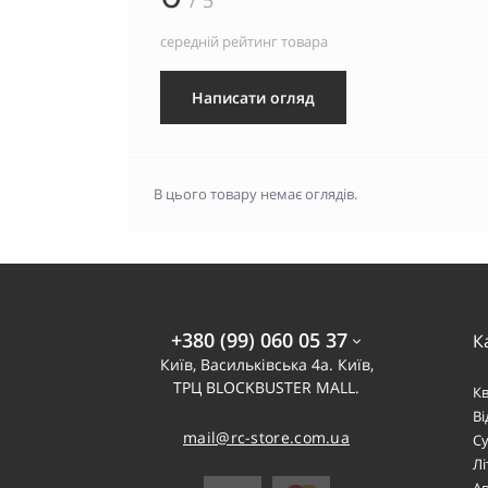
/ 5
середній рейтинг товара
Написати огляд
В цього товару немає оглядів.
+380 (99) 060 05 37
К
Київ, Васильківська 4а. Київ,
ТРЦ BLOCKBUSTER MALL.
К
В
mail@rc-store.com.ua
Су
Лі