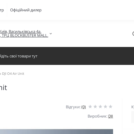
тр
Офіційний дилер
Київ, Васильківська 4а.

в, ТРЦ BLOCKBUSTER MALL.
DJI O4 Air Unit
it
Відгуки:
(0)
К
Виробник:
DJI