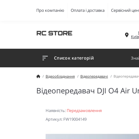
Про компанію
Оплата і доставка
Сервісний цен
Киї
Список категорій
Відеообладнання
Відеопередавачі
Відеопередавач 
Відеопередавач DJI O4 Air Un
Наявність:
Передзамовлення
Артикул: FW19004149