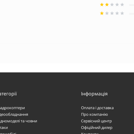
атегорії
Інформація
вадрокоптери
Оплата і доставка
ідеообладнання
Про компанію
дномоделі та човни
Сервісний центр
таки
Офіційний дилер