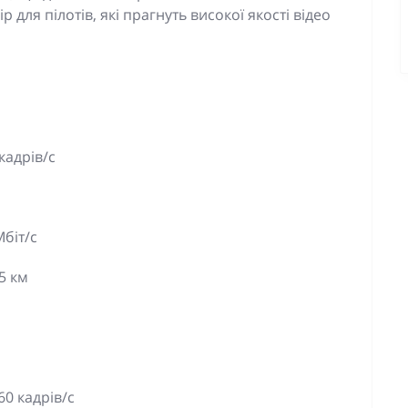
р для пілотів, які прагнуть високої якості відео
кадрів/с
біт/с
5 км
60 кадрів/с