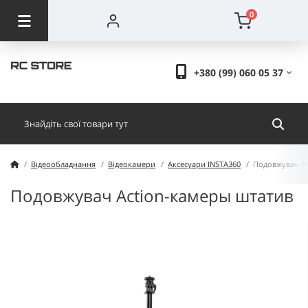
0
+380 (99) 060 05 37
Відеообладнання
Відеокамери
Аксесуари INSTA360
Подовжувач Ac
Подовжувач Action-камеры штатив