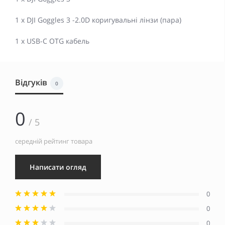
1 x DJI Goggles 3 -2.0D коригувальні лінзи (пара)
1 x USB-C OTG кабель
Відгуків
0
0
/ 5
середній рейтинг товара
Написати огляд
0
0
0