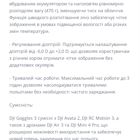
вбудованим акумулятором та наголов'ям рівномірно
розподіляє вагу (470 г), зменшуючи тиск на обличчя.
Функція швидкого розпотівання лінз забезпечує чітке
зображення в умовах підвищеної вологості або різких
змін температури.
- Регулювання діоптрій: Підтримується налаштування
діоптрій від -6,0 D до +2,0 D, що дозволяє користувачам
з різним зором отримати чітке зображення без
додаткових окулярів.
- Тривалий час роботи: Максимальний час роботи до 3
годин дозволяє насолоджуватися тривалими
польотами без необхідності частого заряджання.
Сумісність:
DJI Goggles 3 сумісні з DJI Avata 2, DJI RC Motion 3, а
також з дронами DJI Air 3 та DJI Mini 4 Pro, що
розширює можливості використання та забезпечує
новий рівень занурення під час польоту.