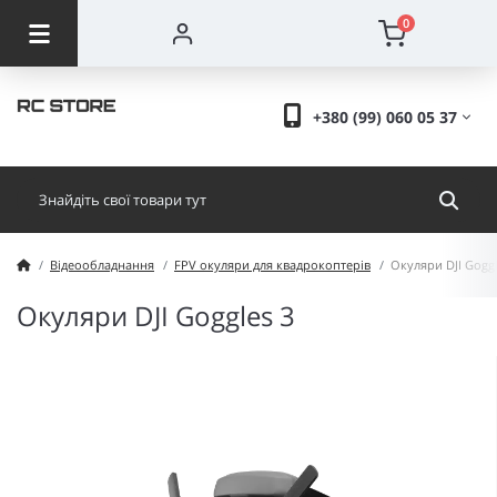
0
+380 (99) 060 05 37
Відеообладнання
FPV окуляри для квадрокоптерів
Окуляри DJI Goggl
Окуляри DJI Goggles 3