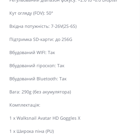
Кут огляду (FOV): 50°
Вхідна потужність: 7-26V(2S-6S)
Підтримка SD-карти: до 256G
Вбудований WIFI: Так
Вбудований гіроскоп: Так
Вбудований Bluetooth: Так
Вага: 290g (без акумулятора)
Комплектація:
1 x Walksnail Avatar HD Goggles X
1 x Широка піна (PU)