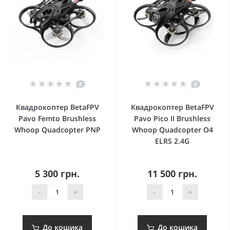
0
0
Квадрокоптер BetaFPV
Квадрокоптер BetaFPV
Pavo Femto Brushless
Pavo Pico II Brushless
Whoop Quadcopter PNP
Whoop Quadcopter O4
ELRS 2.4G
5 300 грн.
11 500 грн.
-
+
-
+
До кошика
До кошика