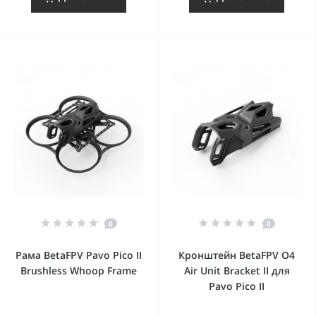
0
0
Рама BetaFPV Pavo Pico II
Кронштейн BetaFPV O4
Brushless Whoop Frame
Air Unit Bracket II для
Pavo Pico II