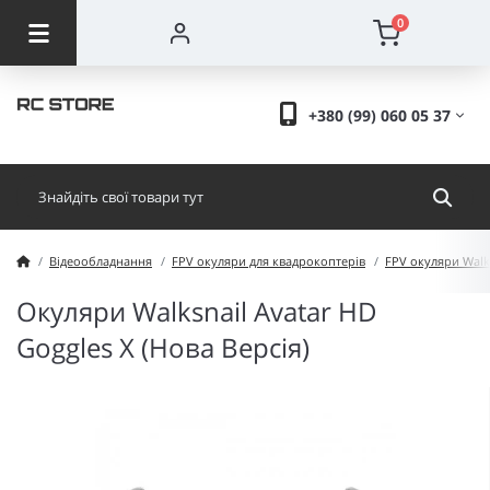
0
+380 (99) 060 05 37
Відеообладнання
FPV окуляри для квадрокоптерів
FPV окуляри Walk
Окуляри Walksnail Avatar HD
Goggles X (Нова Версія)