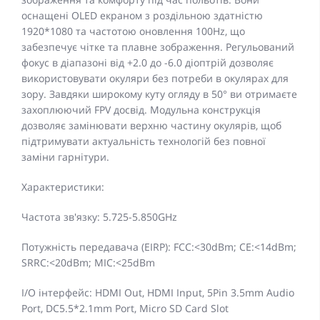
оснащені OLED екраном з роздільною здатністю
1920*1080 та частотою оновлення 100Hz, що
забезпечує чітке та плавне зображення. Регульований
фокус в діапазоні від +2.0 до -6.0 діоптрій дозволяє
використовувати окуляри без потреби в окулярах для
зору. Завдяки широкому куту огляду в 50° ви отримаєте
захоплюючий FPV досвід. Модульна конструкція
дозволяє замінювати верхню частину окулярів, щоб
підтримувати актуальність технологій без повної
заміни гарнітури.
Характеристики:
Частота зв'язку: 5.725-5.850GHz
Потужність передавача (EIRP): FCC:<30dBm; CE:<14dBm;
SRRC:<20dBm; MIC:<25dBm
I/O інтерфейс: HDMI Out, HDMI Input, 5Pin 3.5mm Audio
Port, DC5.5*2.1mm Port, Micro SD Card Slot