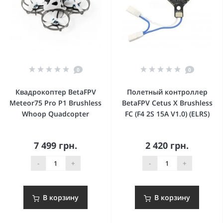
0
0
Квадрокоптер BetaFPV
Полетный контроллер
Meteor75 Pro P1 Brushless
BetaFPV Cetus X Brushless
Whoop Quadcopter
FC (F4 2S 15A V1.0) (ELRS)
7 499 грн.
2 420 грн.
-
+
-
+
В корзину
В корзину