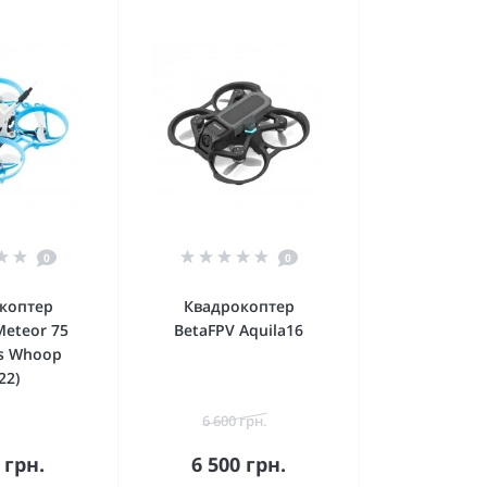
0
0
коптер
Квадрокоптер
Meteor 75
BetaFPV Aquila16
ss Whoop
22)
6 600 грн.
 грн.
6 500 грн.