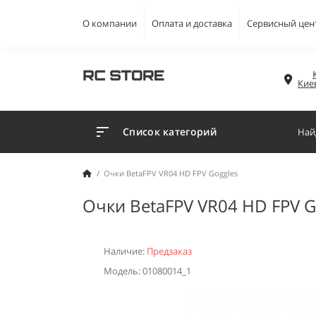
О компании
Оплата и доставка
Сервисный цен
Кие
Список категорий
Очки BetaFPV VR04 HD FPV Goggles
Очки BetaFPV VR04 HD FPV G
Наличие:
Предзаказ
Модель: 01080014_1