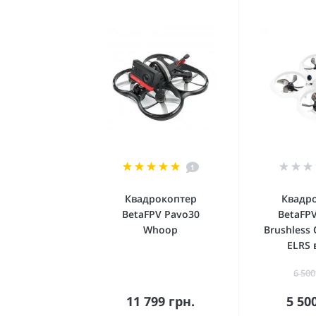
1
Квадрокоптер
Квадр
BetaFPV Pavo30
BetaFPV
Whoop
Brushless
ELRS 
6 500
11 799 грн.
5 50