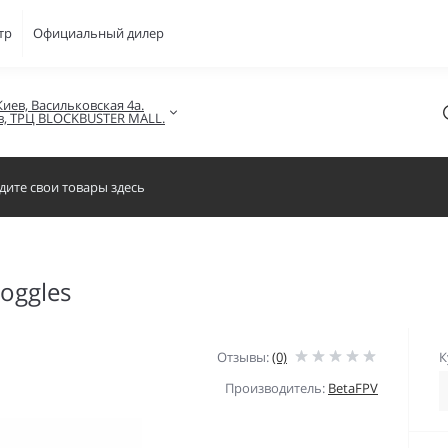
тр
Официальный дилер
Киев, Васильковская 4а.

в, ТРЦ BLOCKBUSTER MALL.
oggles
Отзывы:
(0)
К
Производитель:
BetaFPV