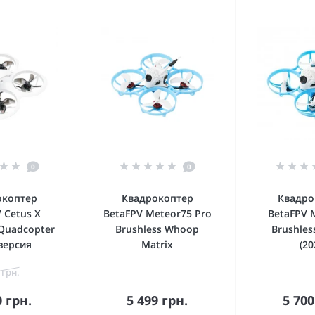
0
0
окоптер
Квадрокоптер
Квадро
 Cetus X
BetaFPV Meteor75 Pro
BetaFPV 
 Quadcopter
Brushless Whoop
Brushle
версия
Matrix
(20
 грн.
0 грн.
5 499 грн.
5 700