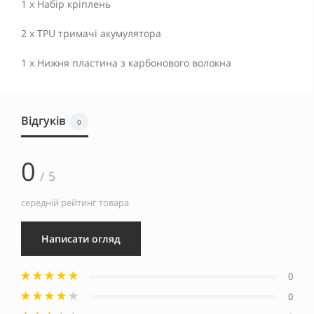
1 x Набір кріплень
2 x TPU тримачі акумулятора
1 x Нижня пластина з карбонового волокна
Відгуків
0
0
/ 5
середній рейтинг товара
Написати огляд
0
0