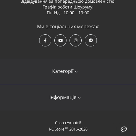
Відвідування за попередньою домовленістю.
Графік роботи Шоуруму:
Пн-Нд - 10:00 - 19:00
Ми в соціальних мережах:
Категорії
Квадрокоптери
Інформація
Відеообладнання
Судномоделі та човни
Оплата і доставка
Слава Україні!
Літаки
RC Store™ 2016-2026
Про компанію