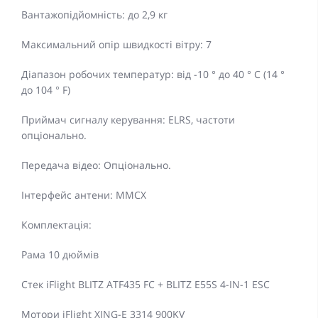
Вантажопідйомність: до 2,9 кг
Максимальний опір швидкості вітру: 7
Діапазон робочих температур: від -10 ° до 40 ° C (14 °
до 104 ° F)
Приймач сигналу керування: ELRS, частоти
опціонально.
Передача відео: Опціонально.
Інтерфейс антени: MMCX
Комплектація:
Рама 10 дюймів
Стек iFlight BLITZ ATF435 FC + BLITZ E55S 4-IN-1 ESC
Мотори iFlight XING-E 3314 900KV