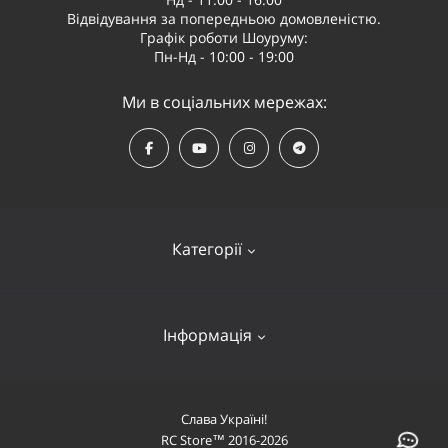
Відвідування за попередньою домовленістю.
Графік роботи Шоуруму:
Пн-Нд - 10:00 - 19:00
Ми в соціальних мережах:
Категорії
Квадрокоптери
Інформація
Відеообладнання
Судномоделі та човни
Оплата і доставка
Слава Україні!
Літаки
RC Store™ 2016-2026
Про компанію