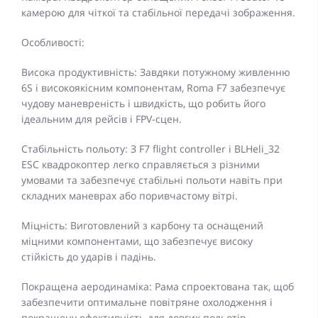
камерою для чіткої та стабільної передачі зображення.
Особливості:
Висока продуктивність: Завдяки потужному живленню
6S і високоякісним компонентам, Roma F7 забезпечує
чудову маневреність і швидкість, що робить його
ідеальним для рейсів і FPV-сцен.
Стабільність польоту: З F7 flight controller і BLHeli_32
ESC квадрокоптер легко справляється з різними
умовами та забезпечує стабільні польоти навіть при
складних маневрах або поривчастому вітрі.
Міцність: Виготовлений з карбону та оснащений
міцними компонентами, що забезпечує високу
стійкість до ударів і падінь.
Покращена аеродинаміка: Рама спроектована так, щоб
забезпечити оптимальне повітряне охолодження і
покращену ефективність для довгих польотів.