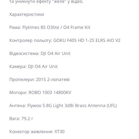
та уникнути ефекту "желе" у відео.
Характеристики
Рама: Flytimes 85 O3lite / O4 Frame Kit
Контролер польоту: GOKU F405 HD 1-2S ELRS AIO V2
Відеосистема: DJI O4 Air Unit
Камера: DJI O4 Air Unit
Пропелери: 2015 2-лопатеві
Мотори: ROBO 1003 14800KV
Антена: Flywoo 5.8G Light 3dBi Brass Antenna (UFL)
Вага: 79.2 г
Конектор живлення: XT30