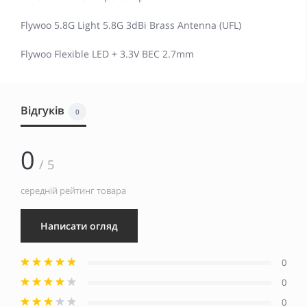
Flywoo 5.8G Light 5.8G 3dBi Brass Antenna (UFL)
Flywoo Flexible LED + 3.3V BEC 2.7mm
Відгуків
0
0
/ 5
середній рейтинг товара
Написати огляд
0
0
0