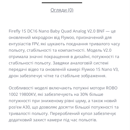
Огляди (0)
Firefly 1S DC16 Nano Baby Quad Analog V2.0 BNF — це
оновлений мікродрон від Flywoo, призначений для
ентузіастів FPV, які шукають поєднання тривалого часу
польоту, стабільності та компактності. Модель V2.0
отримала значні покращення в дизайні, потужності та
стабільності польоту. Завдяки аналоговій системі
передачі відео та оновленій камері Flywoo 1S Nano V3,
дрон забезпечує чітке та стабільне зображення.
Особливості моделі включають потужні мотори ROBO
1002 19800KV, які забезпечують на 30% більше
потужності при зниженому рівні шуму, а також новий
роз'єм A30, що дозволяє досягти більшої потужності та
тривалості польоту. Перероблений купол забезпечує
додатковий захист камери під час польотів.