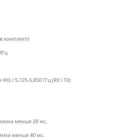
 в комплекті)
 МГц
 RX) / 5,725-5,850 ГГц (RX і TX)
тримка менше 28 мс.
римка менше 40 мс.