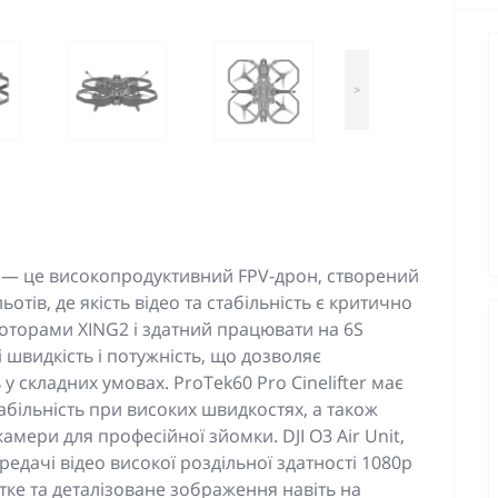
>
ter — це високопродуктивний FPV-дрон, створений
тів, де якість відео та стабільність є критично
орами XING2 і здатний працювати на 6S
 швидкість і потужність, що дозволяє
 складних умовах. ProTek60 Pro Cinelifter має
абільність при високих швидкостях, а також
амери для професійної зйомки. DJI O3 Air Unit,
редачі відео високої роздільної здатності 1080p
тке та деталізоване зображення навіть на