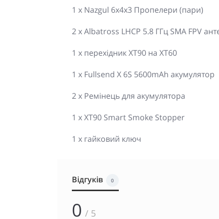
1 x Nazgul 6x4x3 Пропелери (пари)
2 x Albatross LHCP 5.8 ГГц SMA FPV ант
1 х перехідник XT90 на XT60
1 x Fullsend X 6S 5600mAh акумулятор
2 x Ремінець для акумулятора
1 x XT90 Smart Smoke Stopper
1 х гайковий ключ
Відгуків
0
0
/ 5