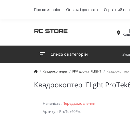
Про компанію
Оплата і доставка
Сервісний цен
Киї
Список категорій
Квадрокоптери
FPV дрони IFLIGHT
Квадрокоптер iF
Квадрокоптер iFlight ProTek6
Наявність:
Передзамовлення
Артикул: ProTek60Pro