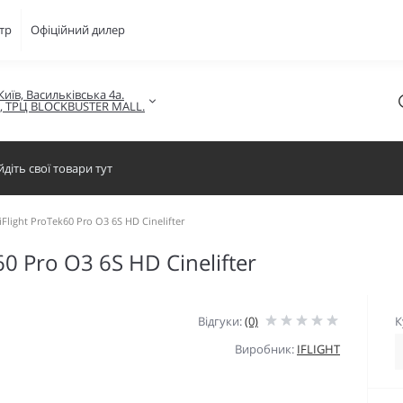
тр
Офіційний дилер
Київ, Васильківська 4а.

в, ТРЦ BLOCKBUSTER MALL.
light ProTek60 Pro O3 6S HD Cinelifter
0 Pro O3 6S HD Cinelifter
Відгуки:
(0)
К
Виробник:
IFLIGHT