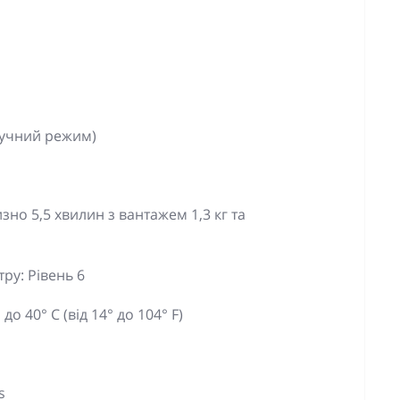
ручний режим)
о 5,5 хвилин з вантажем 1,3 кг та
ру: Рівень 6
о 40° C (від 14° до 104° F)
s