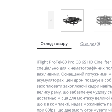
<
Огляд товару
Огляди (0)
iFlight ProTek60 Pro O3 6S HD Cinelif
спеціально для кінематографічних польо
важливими. Оснащений потужними мот
акумуляторах, цей дрон поєднує в собі
захоплювати захоплюючі кадри навіть у
велику раму, що забезпечує чудову ст
достатньо місця для монтажу великої к
що є в комплекті, надає можливість пе
при 60fps, що дає змогу отримувати чі