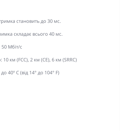
атримка становить до 30 мс.
тримка складає всього 40 мс.
 50 Мбіт/с
10 км (FCC), 2 км (CE), 6 км (SRRC)
о 40º C (від 14° до 104° F)