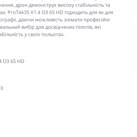
ння, дрон демонструє високу стабільність та
ах. ProTek35 V1.4 O3 6S HD підходить для як для
тографії, даючи можливість знімати професійні
альний вибір для досвідчених пілотів, які
абільність у своїх польотах.
4 O3 6S HD
O3