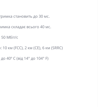
атримка становить до 30 мс.
тримка складає всього 40 мс.
 50 Мбіт/с
10 км (FCC), 2 км (CE), 6 км (SRRC)
о 40º C (від 14° до 104° F)