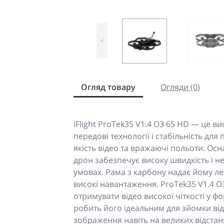
<
Огляд товару
Огляди (0)
iFlight ProTek35 V1.4 O3 6S HD — це 
передові технології і стабільність для
якість відео та вражаючі польоти. О
дрон забезпечує високу швидкість і н
умовах. Рама з карбону надає йому ле
високі навантаження. ProTek35 V1.4 O
отримувати відео високої чіткості у ф
робить його ідеальним для зйомки віде
зображення навіть на великих відстан