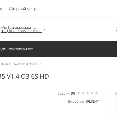
тр
Офіційний дилер
Київ, Васильківська 4а.

в, ТРЦ BLOCKBUSTER MALL.
Flight ProTek35 V1.4 O3 6S HD
35 V1.4 O3 6S HD
Відгуки:
(0)
К
Виробник:
IFLIGHT