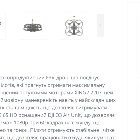
>
високопродуктивний FPV-дрон, що поєднує
 пілотів, які прагнуть отримати максимальну
снащений потужними моторами XING2 2207, цей
еймовірну маневреність навіть у найскладніших
гкість та міцність, що дозволяє витримувати
3 6S HD оснащений DJI O3 Air Unit, що дозволяє
орматі 1080p при 60 кадрах на секунду, що
о та гонок. Пілоти отримують стабільне і чітке
ях, що дозволяє працювати в будь-яких умовах.