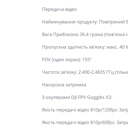
Передача відео
Найменування продукту: Повітряний б
Вага Приблизно 36.4 грама (пов'язка н
Пропускна здатність зв'язку: макс. 40
FOV (один екран): 155°
Частота зв'язку: 2.400-2.4835 ГГц (тільки
Наскрізна затримка
З окулярами DJI FPV Goggles V2:
Якість передачі відео 810p/120fps: За
Якість передачі відео 810p/60fps: Зат