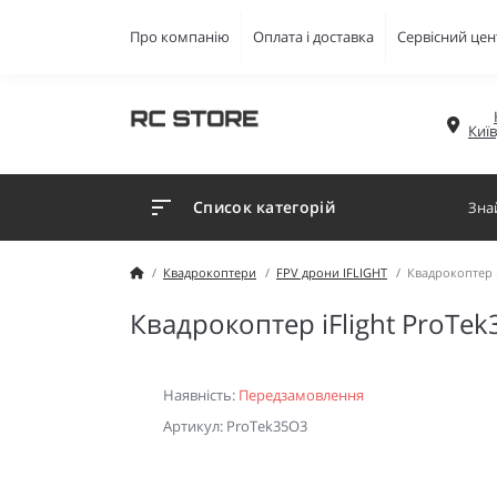
Про компанію
Оплата і доставка
Сервісний цен
Киї
Список категорій
Квадрокоптери
FPV дрони IFLIGHT
Квадрокоптер i
Квадрокоптер iFlight ProTek
Наявність:
Передзамовлення
Артикул: ProTek35O3