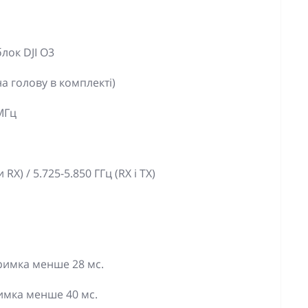
лок DJI O3
а голову в комплекті)
 МГц
 RX) / 5.725-5.850 ГГц (RX і TX)
тримка менше 28 мс.
римка менше 40 мс.