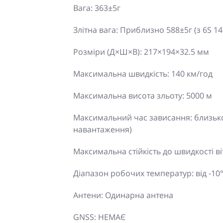
Вага: 363±5г
Злітна вага: Приблизно 588±5г (з 6S 
Розміри (Д×Ш×В): 217×194×32.5 мм
Максимальна швидкість: 140 км/год
Максимальна висота зльоту: 5000 м
Максимальний час зависання: близько
навантаження)
Максимальна стійкість до швидкості віт
Діапазон робочих температур: від -10° д
Антени: Одинарна антена
GNSS: НЕМАЄ