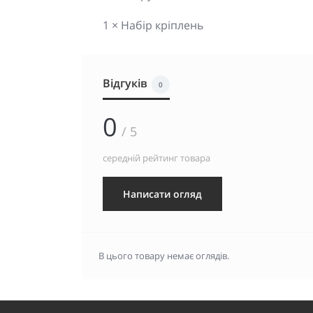
1 × Набір кріплень
Відгуків
0
0
/ 5
середній рейтинг товара
Написати огляд
В цього товару немає оглядів.