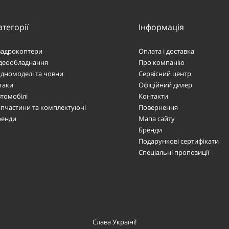
атегорії
Інформація
вадрокоптери
Оплата і доставка
ідеообладнання
Про компанію
дномоделі та човни
Сервісний центр
таки
Офіційний дилер
томобілі
Контакти
пчастини та комплектуючі
Повернення
ренди
Мапа сайту
Бренди
Подарункові сертифікати
Спеціальні пропозиції
Слава Україні!