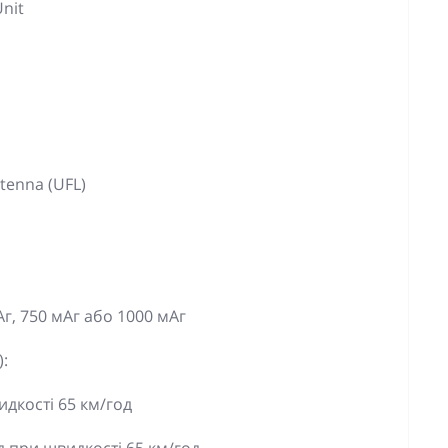
Unit
ntenna (UFL)
г, 750 мАг або 1000 мАг
:
дкості 65 км/год