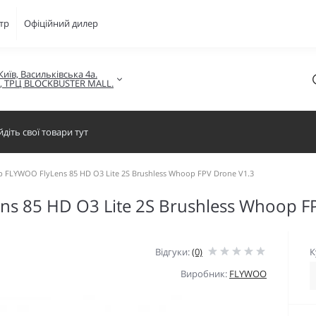
тр
Офіційний дилер
Київ, Васильківська 4а.

в, ТРЦ BLOCKBUSTER MALL.
 FLYWOO FlyLens 85 HD O3 Lite 2S Brushless Whoop FPV Drone V1.3
s 85 HD O3 Lite 2S Brushless Whoop F
Відгуки:
(0)
К
Виробник:
FLYWOO