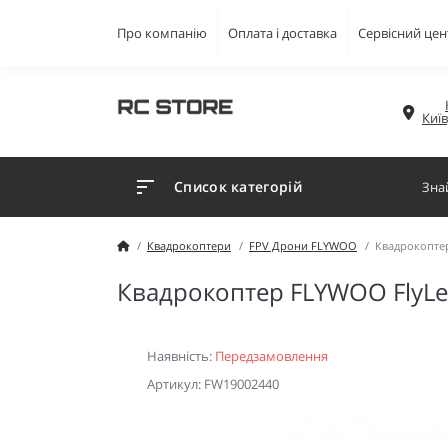
Про компанію
Оплата і доставка
Сервісний цен
Киї
Список категорій
Квадрокоптери
FPV Дрони FLYWOO
Квадрокоптер
Квадрокоптер FLYWOO FlyLen
Наявність:
Передзамовлення
Артикул: FW19002440