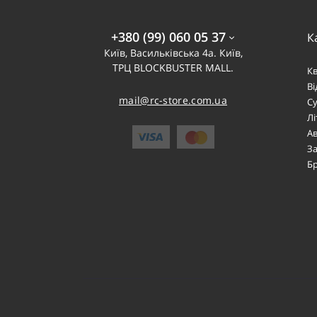
+380 (99) 060 05 37
К
Київ, Васильківська 4а. Київ,
ТРЦ BLOCKBUSTER MALL.
К
В
mail@rc-store.com.ua
Су
Лі
Ав
За
Б