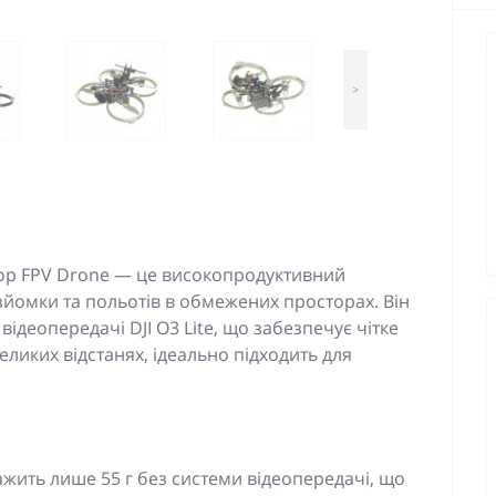
>
hoop FPV Drone — це високопродуктивний
зйомки та польотів в обмежених просторах. Він
деопередачі DJI O3 Lite, що забезпечує чітке
еликих відстанях, ідеально підходить для
жить лише 55 г без системи відеопередачі, що