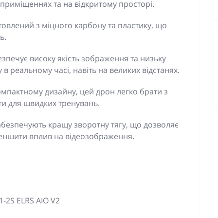
 приміщеннях та на відкритому просторі.
товлений з міцного карбону та пластику, що
ь.
безпечує високу якість зображення та низьку
в реальному часі, навіть на великих відстанях.
компактному дизайну, цей дрон легко брати з
и для швидких тренувань.
абезпечують кращу зворотну тягу, що дозволяє
меншити вплив на відеозображення.
-2S ELRS AIO V2