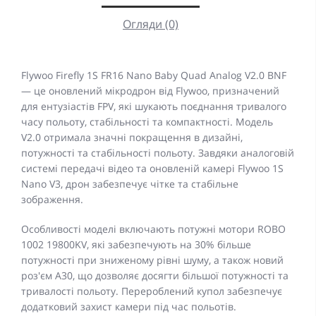
Огляди (0)
Flywoo Firefly 1S FR16 Nano Baby Quad Analog V2.0 BNF
— це оновлений мікродрон від Flywoo, призначений
для ентузіастів FPV, які шукають поєднання тривалого
часу польоту, стабільності та компактності. Модель
V2.0 отримала значні покращення в дизайні,
потужності та стабільності польоту. Завдяки аналоговій
системі передачі відео та оновленій камері Flywoo 1S
Nano V3, дрон забезпечує чітке та стабільне
зображення.
Особливості моделі включають потужні мотори ROBO
1002 19800KV, які забезпечують на 30% більше
потужності при зниженому рівні шуму, а також новий
роз'єм A30, що дозволяє досягти більшої потужності та
тривалості польоту. Перероблений купол забезпечує
додатковий захист камери під час польотів.