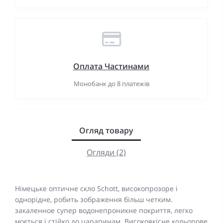
Оплата Частинами
Монобанк до 8 платежів
Огляд товару
Огляди (2)
Німецьке оптичне скло Schott, високопрозоре і
однорідне, робить зображення більш четким.
закаленное супер водонепроникне покриття, легко
моється і стійко до царапинам. Високоякісне кольорове