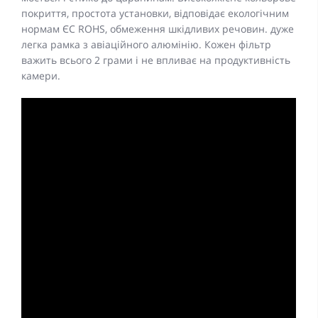
покриття, простота установки, відповідає екологічним
нормам ЄС ROHS, обмеження шкідливих речовин. дуже
легка рамка з авіаційного алюмінію. Кожен фільтр
важить всього 2 грами і не впливає на продуктивність
камери.