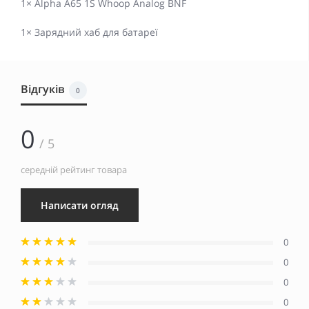
1× Alpha A65 1S Whoop Analog BNF
1× Зарядний хаб для батареї
Відгуків
0
0
/ 5
середній рейтинг товара
Написати огляд
0
0
0
0