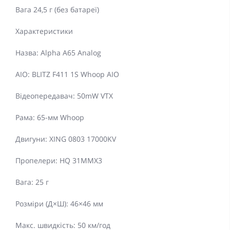
Вага 24,5 г (без батареї)
Характеристики
Назва: Alpha A65 Analog
AIO: BLITZ F411 1S Whoop AIO
Відеопередавач: 50mW VTX
Рама: 65-мм Whoop
Двигуни: XING 0803 17000KV
Пропелери: HQ 31MMX3
Вага: 25 г
Розміри (Д×Ш): 46×46 мм
Макс. швидкість: 50 км/год