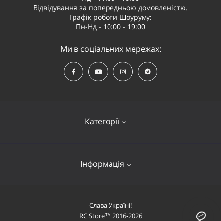
Відвідування за попередньою домовленістю.
Графік роботи Шоуруму:
Пн-Нд - 10:00 - 19:00
Ми в соціальних мережах:
Категорії
Квадрокоптери
Інформація
Відеообладнання
Судномоделі та човни
Оплата і доставка
Слава Україні!
Літаки
RC Store™ 2016-2026
Про компанію