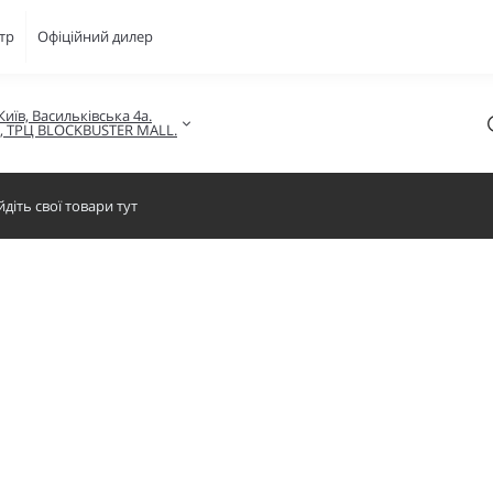
тр
Офіційний дилер
Київ, Васильківська 4а.

в, ТРЦ BLOCKBUSTER MALL.