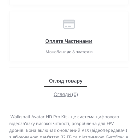
Оплата Частинами
Монобанк до 8 платежів
Огляд товару
Огляди (0)
Walksnail Avatar HD Pro Kit - це система цифрового
відеозв'язку високої чіткості, розроблена для FPV
дронів. Вона включає оновлений VTX (відеопередавач)
з вбудованою пам'яттю 32 ГБ та підтримкою Gyroflow, а