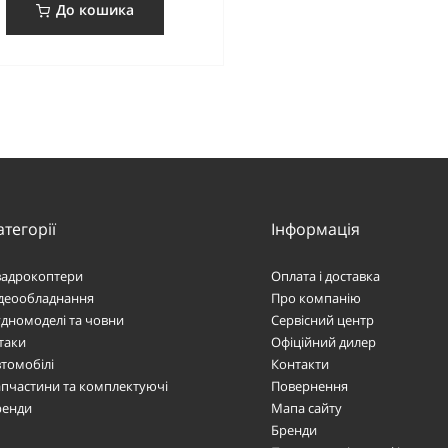
До кошика
атегорії
Інформація
вадрокоптери
Оплата і доставка
ідеообладнання
Про компанію
дномоделі та човни
Сервісний центр
таки
Офіційний дилер
томобілі
Контакти
пчастини та комплектуючі
Повернення
ренди
Мапа сайту
Бренди