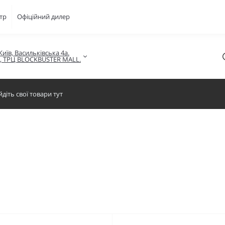
тр
Офіційний дилер
Київ, Васильківська 4а.

в, ТРЦ BLOCKBUSTER MALL.