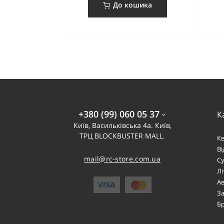
До кошика
+380 (99) 060 05 37
К
Київ, Васильківська 4а. Київ,
ТРЦ BLOCKBUSTER MALL.
К
В
mail@rc-store.com.ua
Су
Лі
Ав
За
Б