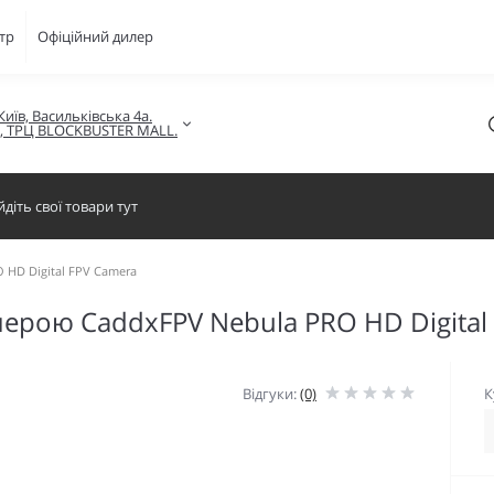
тр
Офіційний дилер
Київ, Васильківська 4а.

в, ТРЦ BLOCKBUSTER MALL.
 HD Digital FPV Camera
мерою CaddxFPV Nebula PRO HD Digital
Відгуки:
(0)
К