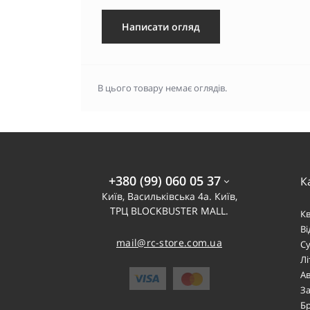
Написати огляд
В цього товару немає оглядів.
+380 (99) 060 05 37
К
Київ, Васильківська 4а. Київ,
ТРЦ BLOCKBUSTER MALL.
К
В
mail@rc-store.com.ua
Су
Лі
Ав
За
Б