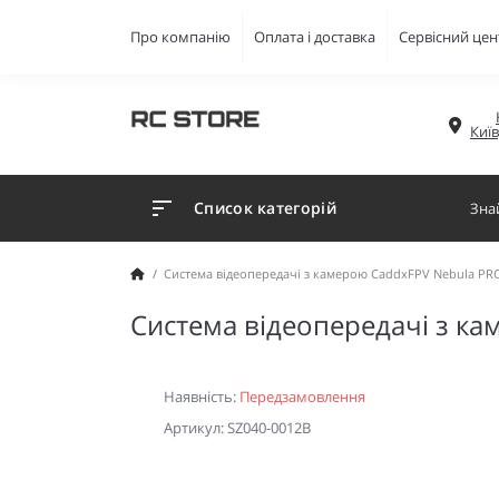
Про компанію
Оплата і доставка
Сервісний цен
Киї
Список категорій
Система відеопередачі з камерою CaddxFPV Nebula PRO
Система відеопередачі з ка
Наявність:
Передзамовлення
Артикул: SZ040-0012B