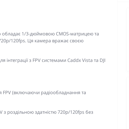
o обладає 1/3-дюймовою CMOS-матрицею та
 720p/120fps. Ця камера вражає своєю
я інтеграції з FPV системами Caddx Vista та DJI
для FPV (включаючи радіообладнання та
 з роздільною здатністю 720p/120fps без