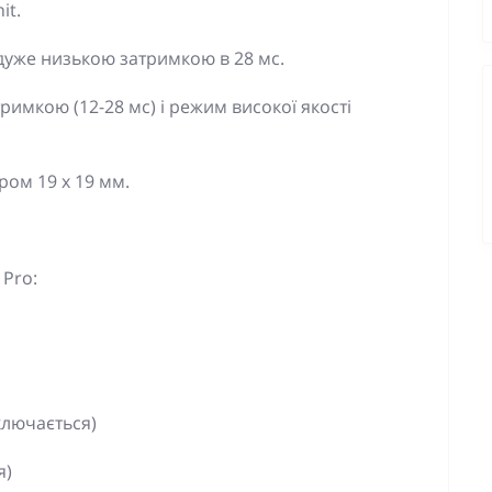
it.
 дуже низькою затримкою в 28 мс.
имкою (12-28 мс) і режим високої якості
ом 19 х 19 мм.
 Pro:
ключається)
я)