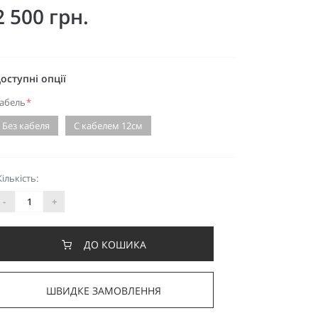
2 500 грн.
оступні опції
абель
*
Без кабеля
С кабелем 12см
Кількість:
-
+
ДО КОШИКА
ШВИДКЕ ЗАМОВЛЕННЯ