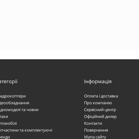
атегорії
Інформація
вадрокоптери
Оплата і доставка
ідеообладнання
Про компанію
дномоделі та човни
Сервісний центр
таки
Офіційний дилер
томобілі
Контакти
пчастини та комплектуючі
Повернення
ренди
Мапа сайту