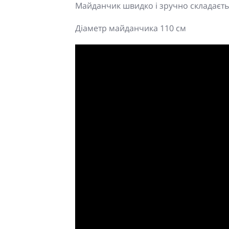
Майданчик швидко і зручно складаєть
Діаметр майданчика 110 см