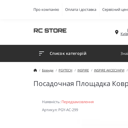
Про компанію
Оплата і доставка
Сервісний цен
Киї
Список категорій
Бренди
PGYTECH
INSPIRE
INSPIRE АКСЕСУАРИ
Посадочная Площадка Ковр
Наявність:
Передзамовлення
Артикул: PGY-AC-299