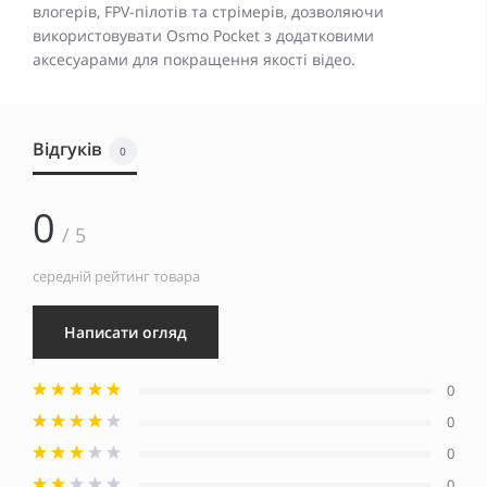
влогерів, FPV-пілотів та стрімерів, дозволяючи
використовувати Osmo Pocket з додатковими
аксесуарами для покращення якості відео.
Відгуків
0
0
/ 5
середній рейтинг товара
Написати огляд
0
0
0
0