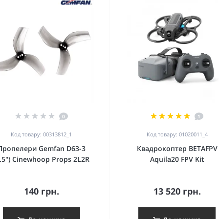
0
1
Код товару: 00313812_1
Код товару: 01020011_4
Пропелери Gemfan D63-3
Квадрокоптер BETAFPV
2.5'') Cinewhoop Props 2L2R
Aquila20 FPV Kit
140 грн.
13 520 грн.