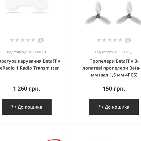
0
0
Код товару: 01080007_1
Код товару: 01110022_1
аратура керування BetaFPV
Пропелери BetaFPV 3-
teRadio 1 Radio Transmitter
лопатеві пропелери Beta-
мм (вал 1,5 мм 4PCS)
1 260 грн.
150 грн.
До кошика
До кошика