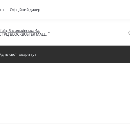
тр
Офіційний дилер
Київ, Васильківська 4а.

в, ТРЦ BLOCKBUSTER MALL.