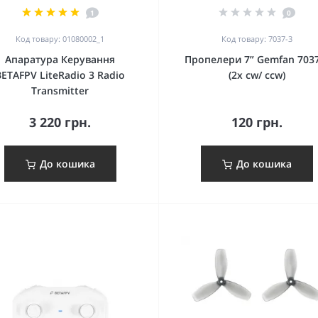
1
0
Код товару: 01080002_1
Код товару: 7037-3
Апаратура Керування
Пропелери 7” Gemfan 703
BETAFPV LiteRadio 3 Radio
(2х cw/ ccw)
Transmitter
3 220 грн.
120 грн.
До кошика
До кошика