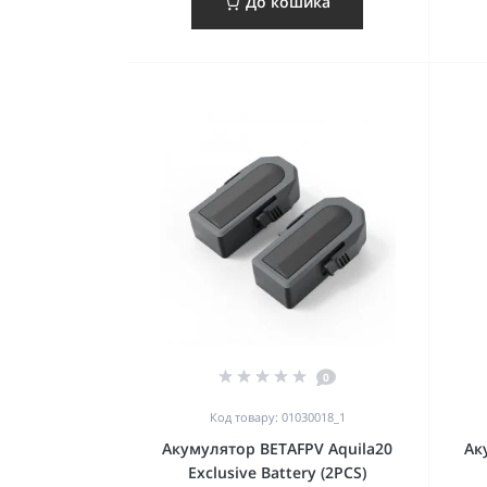
До кошика
0
Код товару: 01030018_1
Акумулятор BETAFPV Aquila20
Ак
Exclusive Battery (2PCS)