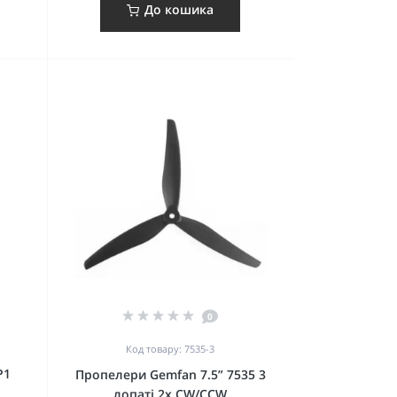
До кошика
0
Код товару: 7535-3
P1
Пропелери Gemfan 7.5” 7535 3
лопаті 2x CW/CCW