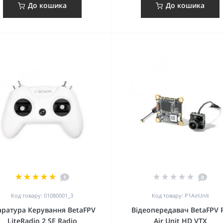
До кошика
До кошика
1
0
Код товару: 01080001_3
Код товару: P1AirUnit
аратура Керування BetaFPV
Відеопередавач BetaFPV 
LiteRadio 2 SE Radio
Air Unit HD VTX