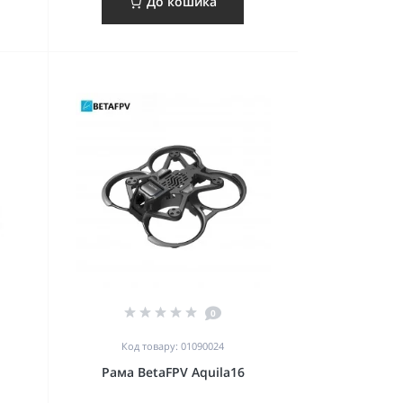
До кошика
0
Код товару: 01090024
Рама BetaFPV Aquila16