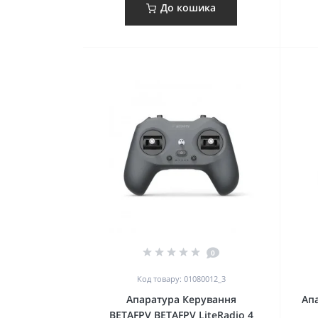
До кошика
0
Код товару: 01080012_3
Апаратура Керування
Ап
BETAFPV BETAFPV LiteRadio 4