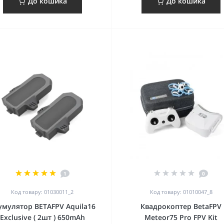
До кошика
До кошика
1
0
Код товару: 01030011_2
Код товару: 01010047_8
умулятор BETAFPV Aquila16
Квадрокоптер BetaFPV
Exclusive ( 2шт ) 650mAh
Meteor75 Pro FPV Kit