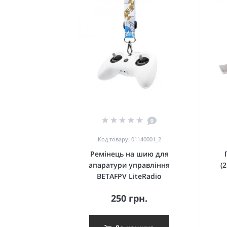
0
Код товару: 01140001_2
Ремінець на шию для
апаратури управління
(
BETAFPV LiteRadio
250 грн.