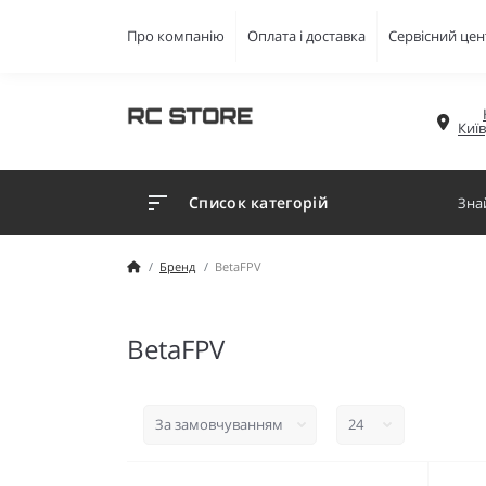
Про компанію
Оплата і доставка
Сервісний цен
Киї
Список категорій
Бренд
BetaFPV
BetaFPV