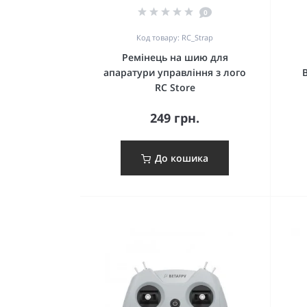
0
Код товару: RC_Strap
Ремінець на шию для
апаратури управління з лого
RC Store
249 грн.
До кошика