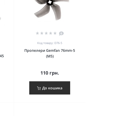
0
Код товару: D76-5
Пропелери Gemfan 76mm-5
45
(M5)
110 грн.
До кошика