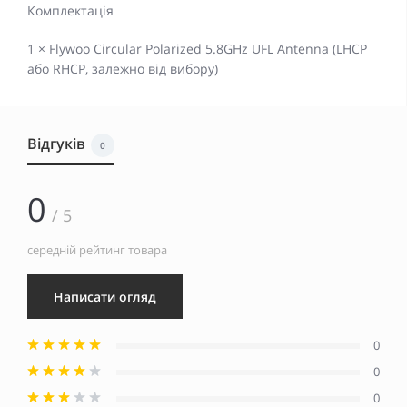
Комплектація
1 × Flywoo Circular Polarized 5.8GHz UFL Antenna (LHCP
або RHCP, залежно від вибору)
Відгуків
0
0
/ 5
середній рейтинг товара
Написати огляд
0
0
0