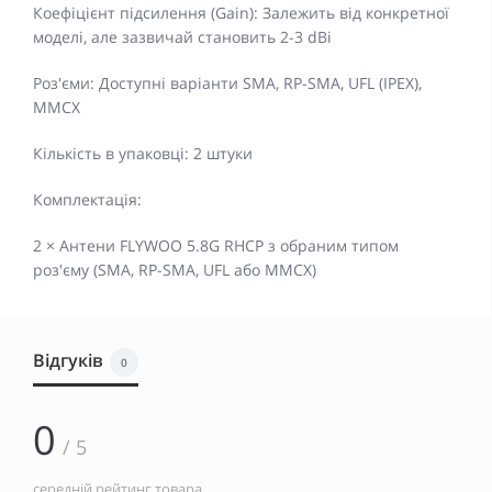
Коефіцієнт підсилення (Gain): Залежить від конкретної
моделі, але зазвичай становить 2-3 dBi
Роз'єми: Доступні варіанти SMA, RP-SMA, UFL (IPEX),
MMCX
Кількість в упаковці: 2 штуки
Комплектація:
2 × Антени FLYWOO 5.8G RHCP з обраним типом
роз'єму (SMA, RP-SMA, UFL або MMCX)
Відгуків
0
0
/ 5
середній рейтинг товара