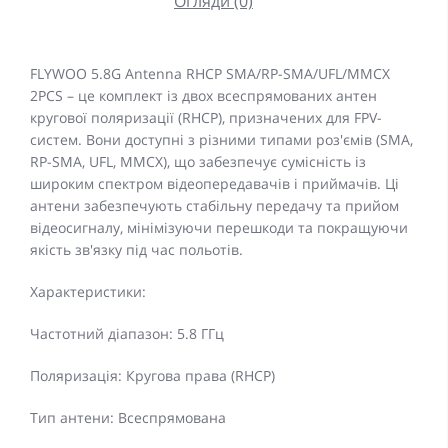
Огляди (0)
FLYWOO 5.8G Antenna RHCP SMA/RP-SMA/UFL/MMCX
2PCS – це комплект із двох всеспрямованих антен
кругової поляризації (RHCP), призначених для FPV-
систем. Вони доступні з різними типами роз'ємів (SMA,
RP-SMA, UFL, MMCX), що забезпечує сумісність із
широким спектром відеопередавачів і приймачів. Ці
антени забезпечують стабільну передачу та прийом
відеосигналу, мінімізуючи перешкоди та покращуючи
якість зв'язку під час польотів.
Характеристики:
Частотний діапазон: 5.8 ГГц
Поляризація: Кругова права (RHCP)
Тип антени: Всеспрямована