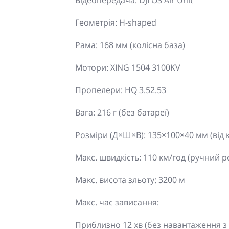
Відеопередача: DJI O3 Air Unit
Геометрія: H-shaped
Рама: 168 мм (колісна база)
Мотори: XING 1504 3100KV
Пропелери: HQ 3.52.53
Вага: 216 г (без батареї)
Розміри (Д×Ш×В): 135×100×40 мм (від 
Макс. швидкість: 110 км/год (ручний 
Макс. висота зльоту: 3200 м
Макс. час зависання:
Приблизно 12 хв (без навантаження з