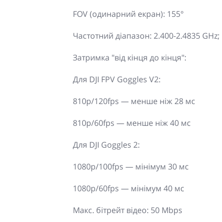
FOV (одинарний екран): 155°
Частотний діапазон: 2.400-2.4835 GHz;
Затримка "від кінця до кінця":
Для DJI FPV Goggles V2:
810p/120fps — менше ніж 28 мс
810p/60fps — менше ніж 40 мс
Для DJI Goggles 2:
1080p/100fps — мінімум 30 мс
1080p/60fps — мінімум 40 мс
Макс. бітрейт відео: 50 Mbps