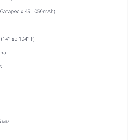
 батареєю 4S 1050mAh)
(14° до 104° F)
nna
s
5 мм