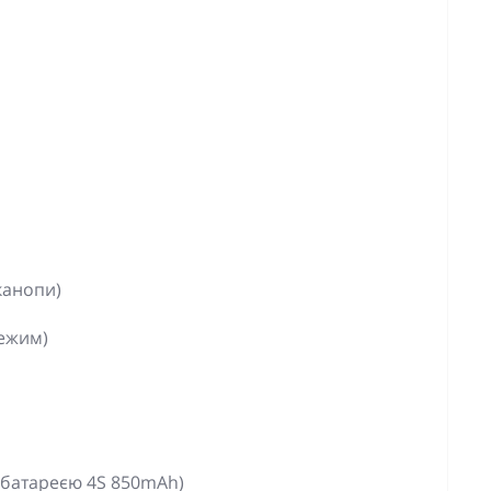
канопи)
режим)
 батареєю 4S 850mAh)