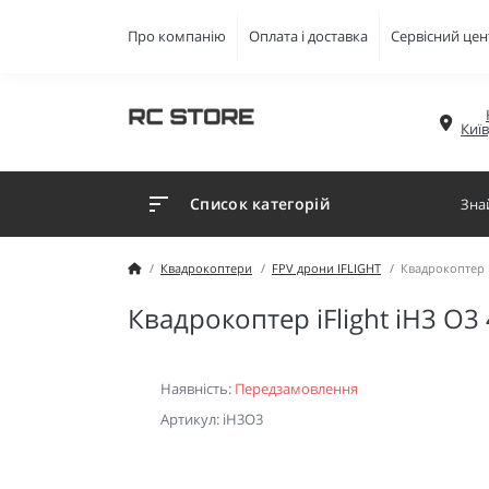
Про компанію
Оплата і доставка
Сервісний цен
Киї
Список категорій
Квадрокоптери
FPV дрони IFLIGHT
Квадрокоптер i
Квадрокоптер iFlight iH3 O3
Наявність:
Передзамовлення
Артикул: iH3O3