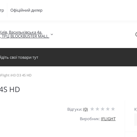
тр
Офіційний дилер
Київ, Васильківська 4а.

в, ТРЦ BLOCKBUSTER MALL.
Flight iH3 O3 4S HD
 4S HD
Відгуки:
(0)
К
Виробник:
IFLIGHT