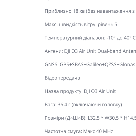
Приблизно 18 хв (без навантаження з
Макс. швидкість вітру: рівень 5
Температурний діапазон: -10° до 40° C 
Антени: DJI O3 Air Unit Dual-band Ante
GNSS: GPS+SBAS+Galileo+QZSS+Glonas
Відеопередача
Назва продукту: DJI O3 Air Unit
Вага: 36.4 г (включаючи головку)
Розміри (Д×Ш×В): L32.5 * W30.5 * H14.
Частотна смуга: Макс 40 MHz