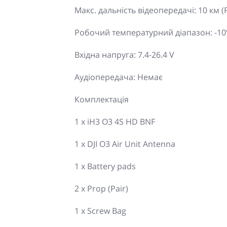
Макс. дальність відеопередачі: 10 км (FC
Робочий температурний діапазон: -10º д
Вхідна напруга: 7.4-26.4 V
Аудіопередача: Немає
Комплектація
1 x iH3 O3 4S HD BNF
1 x DJI O3 Air Unit Antenna
1 x Battery pads
2 x Prop (Pair)
1 x Screw Bag