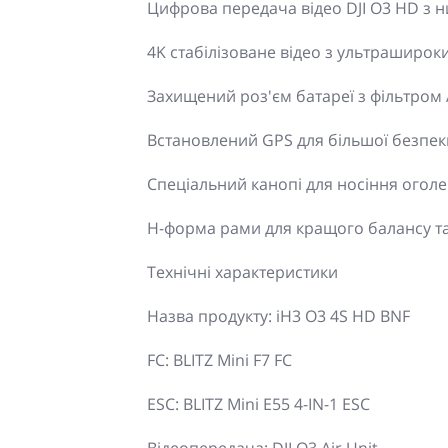
Цифрова передача відео DJI O3 HD з 
4K стабілізоване відео з ультраширок
Захищений роз'єм батареї з фільтром 
Встановлений GPS для більшої безпеки
Спеціальний канопі для носіння огол
H-форма рами для кращого балансу та 
Технічні характеристики
Назва продукту: iH3 O3 4S HD BNF
FC: BLITZ Mini F7 FC
ESC: BLITZ Mini E55 4-IN-1 ESC