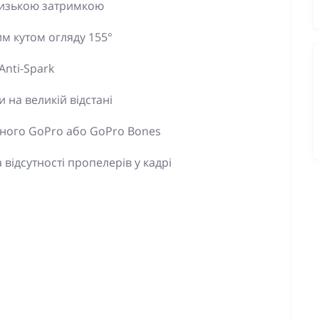
низькою затримкою
им кутом огляду 155°
Anti-Spark
 на великій відстані
еного GoPro або GoPro Bones
відсутності пропелерів у кадрі