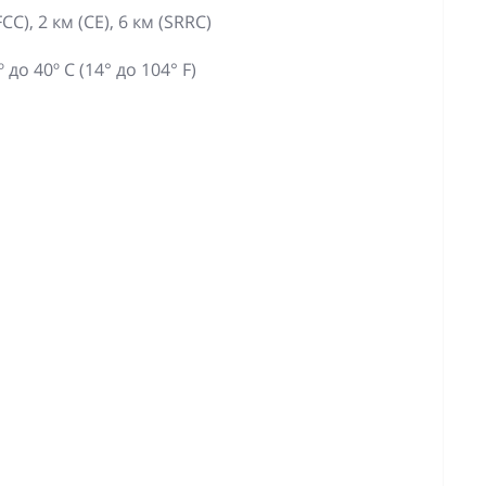
C), 2 км (CE), 6 км (SRRC)
о 40º C (14° до 104° F)