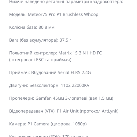
Нижче наведено детальні параметри квадрокоптера:
Модель: Meteor75 Pro P1 Brushless Whoop
Колісна база: 80.8 мм
Вага (без акумулятора): 37.5 г
Польотний контролер: Matrix 1S 3IN1 HD FC
(інтегровані ESC та приймач)
Приймач: Вбудований Serial ELRS 2.4G
Двигуни: Безколекторні 1102 22000KV
Пропелери: Gemfan 45мм 3-лопатеві (вал 1.5 мм)
Відеопередавач (VTX): P1 Air Unit (протокол ArtLynk)
Камера: P1 Camera (цифрова, 1080p)
Кут огляду камери (FOV): 170 градусів