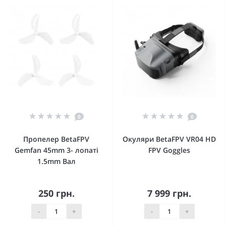
0
0
Пропелер BetaFPV
Окуляри BetaFPV VR04 HD
Gemfan 45mm 3- лопаті
FPV Goggles
1.5mm Вал
250 грн.
7 999 грн.
-
+
-
+