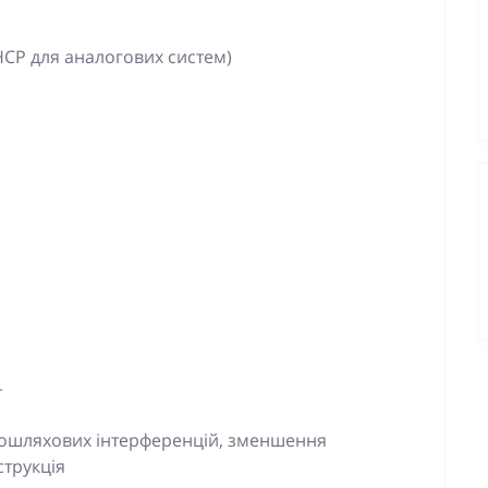
RHCP для аналогових систем)
т
атошляхових інтерференцій, зменшення
струкція