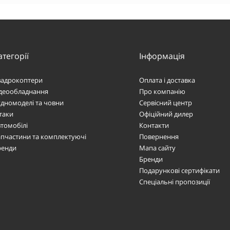
атегорії
Інформація
вадрокоптери
Оплата і доставка
ідеообладнання
Про компанію
дномоделі та човни
Сервісний центр
таки
Офіційний дилер
томобілі
Контакти
пчастини та комплектуючі
Повернення
ренди
Мапа сайту
Бренди
Подарункові сертифікати
Спеціальні пропозиції