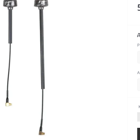
Д
Р
А