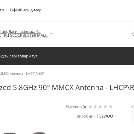
тр
Офіційний дилер
Київ, Васильківська 4а.

в, ТРЦ BLOCKBUSTER MALL.
0° MMCX Antenna - LHCP\RHCP
rized 5.8GHz 90° MMCX Antenna - LHCP\
Відгуки:
(0)
К
Виробник:
FLYWOO