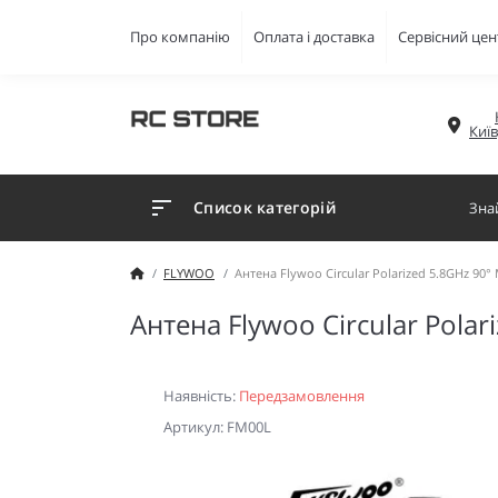
Про компанію
Оплата і доставка
Сервісний цен
Киї
Список категорій
FLYWOO
Антена Flywoo Circular Polarized 5.8GHz 9
Антена Flywoo Circular Pola
Наявність:
Передзамовлення
Артикул: FM00L