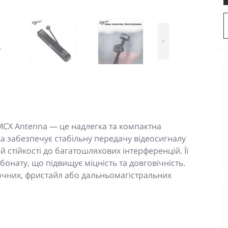
>
MMCX Antenna — це надлегка та компактна
ка забезпечує стабільну передачу відеосигналу
й стійкості до багатошляхових інтерференцій. Її
онату, що підвищує міцність та довговічність.
ночних, фристайл або дальньомагістральних