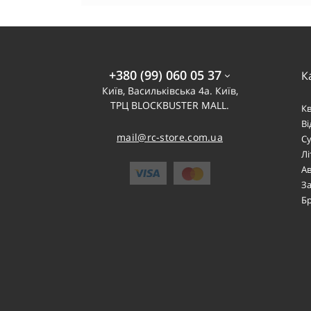
+380 (99) 060 05 37
К
Київ, Васильківська 4а. Київ,
ТРЦ BLOCKBUSTER MALL.
К
В
mail@rc-store.com.ua
Су
Лі
Ав
За
Б