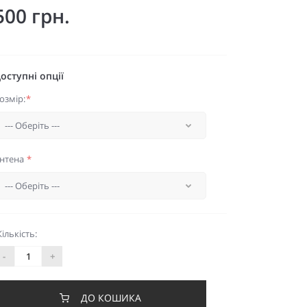
500 грн.
оступні опції
озмір:
*
нтена
*
Кількість:
-
+
ДО КОШИКА