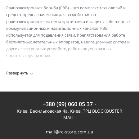
Радиоэлектронная борьба (РЭБ) – это комплекс технологий и
средств, предназначенных для воздействия на
радиоэлектронные системы противника и защиты собственных
коммуникационных и навигационных каналов. РЭБ
используется для подавления связи, препятствования работе
беспилотных летательных аппаратов, навигационных систем и
других электронных устройств, работающих в разных
частотных диапазонах.
Развернуть
Основные возможности РЭБ
Подавление связи – блокировка радиоканалов в заданных
частотных диапазонах.
+380 (99) 060 05 37
Борьба с дронами – создание препятствий навигации и
Киев, Васильковская 4а. Киев, ТРЦ BLOCKBUSTER
управления БПЛА.
MALL.
Защита информации – препятствование
mail@rc-store.com.ua
несанкционированному прослушиванию и передаче данных.