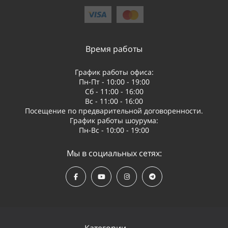
Глушение спутниковых сигналов – ограничение работы GPS,
ГЛОНАСС, Galileo и других навигационных систем.
Время работы
Виды систем РЭБ
График работы офиса:
Пн-Пт - 10:00 - 19:00
Стационарные – устанавливаются на объектах защиты
Сб - 11:00 - 16:00
определенной территории.
Вс - 11:00 - 16:00
Посещение по предварительной договоренности.
Мобильные интегрируются в транспортные средства для
График работы шоурума:
оперативного применения.
Пн-Вс - 10:00 - 19:00
Переносные – компактные решения для использования в
Мы в социальных сетях:
полевых условиях.
Применение РЭБ
Военные операции и оборонные мероприятия.