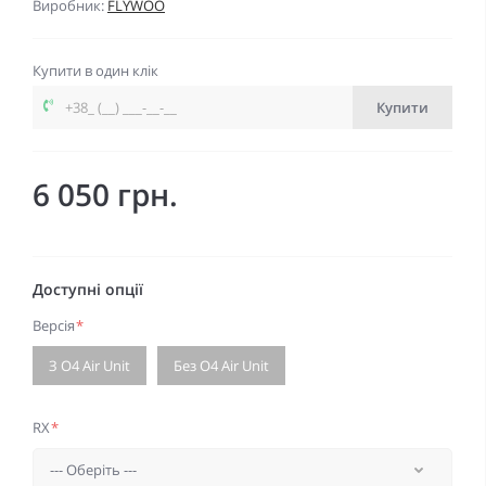
Виробник:
FLYWOO
Купити в один клік
Купити
6 050 грн.
Доступні опції
Версія
*
З O4 Air Unit
Без O4 Air Unit
RX
*