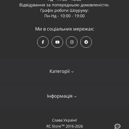
Відвідування за попередньою домовленістю.
Графік роботи Шоуруму:
Пн-Нд - 10:00 - 19:00
Ми в соціальних мережах:
Категорії
Квадрокоптери
Інформація
Відеообладнання
Судномоделі та човни
Оплата і доставка
Слава Україні!
Літаки
RC Store™ 2016-2026
Про компанію