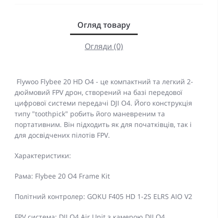
Огляд товару
Огляди (0)
Flywoo Flybee 20 HD O4 - це компактний та легкий 2-
дюймовий FPV дрон, створений на базі передової
цифрової системи передачі DJI O4. Його конструкція
типу "toothpick" робить його маневреним та
портативним. Він підходить як для початківців, так і
для досвідчених пілотів FPV.
Характеристики:
Рама: Flybee 20 O4 Frame Kit
Політний контролер: GOKU F405 HD 1-2S ELRS AIO V2
FPV система: DJI O4 Air Unit з камерою DJI O4