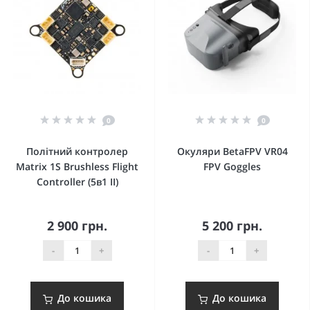
0
0
Політний контролер
Окуляри BetaFPV VR04
Matrix 1S Brushless Flight
FPV Goggles
Controller (5в1 II)
2 900 грн.
5 200 грн.
-
+
-
+
До кошика
До кошика