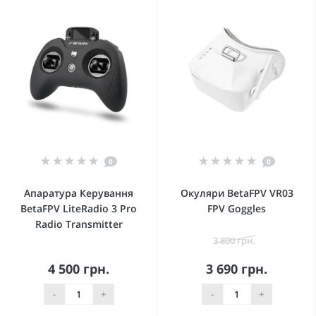
0
0
Апаратура Керування
Окуляри BetaFPV VR03
BetaFPV LiteRadio 3 Pro
FPV Goggles
Radio Transmitter
3 800 грн.
4 500 грн.
3 690 грн.
-
+
-
+