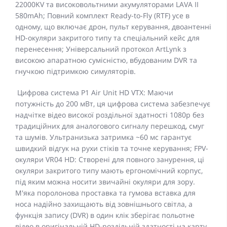
22000KV та високовольтними акумуляторами LAVA II
580mAh; Повний комплект Ready-to-Fly (RTF) усе в
одному, що включає дрон, пульт керування, двоантенні
HD-окуляри закритого типу та спеціальний кейс для
перенесення; Універсальний протокол ArtLynk з
високою апаратною сумісністю, вбудованим DVR та
гнучкою підтримкою симуляторів.
Цифрова система P1 Air Unit HD VTX: Маючи
потужність до 200 мВт, ця цифрова система забезпечує
надчітке відео високої роздільної здатності 1080p без
традиційних для аналогового сигналу перешкод, смуг
та шумів. Ультранизька затримка ~60 мс гарантує
швидкий відгук на рухи стіків та точне керування; FPV-
окуляри VR04 HD: Створені для повного занурення, ці
окуляри закритого типу мають ергономічний корпус,
під яким можна носити звичайні окуляри для зору.
М'яка поролонова проставка та гумова вставка для
носа надійно захищають від зовнішнього світла, а
функція запису (DVR) в один клік зберігає польотне
відео в оригінальній HD-роздільній здатності на карту