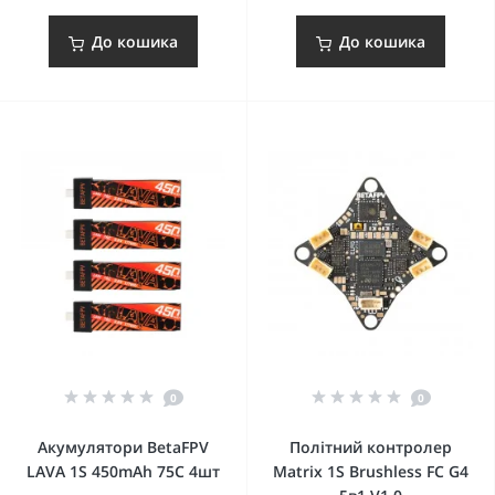
До кошика
До кошика
0
0
Акумулятори BetaFPV
Політний контролер
LAVA 1S 450mAh 75C 4шт
Matrix 1S Brushless FC G4