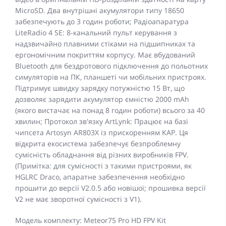
MicroSD. Два внутрішні акумулятори типу 18650
забезпечують до 3 годин роботи; Радіоапаратура
LiteRadio 4 SE: 8-канальний пульт керування з
надзвичайно плавними стіками на підшипниках та
ергономічним покриттям корпусу. Має вбудований
Bluetooth для бездротового підключення до польотних
симуляторів на ПК, планшеті чи мобільних пристроях.
Підтримує швидку зарядку потужністю 15 Вт, що
дозволяє зарядити акумулятор ємністю 2000 mAh
(якого вистачає на понад 8 годин роботи) всього за 40
хвилин; Протокол зв'язку ArtLynk: Працює на базі
чипсета Artosyn AR803X із прискоренням KAP. Ця
відкрита екосистема забезпечує безпроблемну
сумісність обладнання від різних виробників FPV.
(Примітка: для сумісності з такими пристроями, як
HGLRC Draco, апаратне забезпечення необхідно
прошити до версії V2.0.5 або новішої; прошивка версії
V2 не має зворотної сумісності з V1).
Модель комплекту: Meteor75 Pro HD FPV Kit