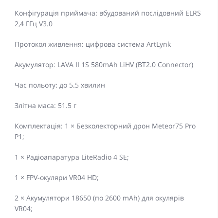
Конфігурація приймача: вбудований послідовний ELRS
2,4 ГГц V3.0
Протокол живлення: цифрова система ArtLynk
Акумулятор: LAVA II 1S 580mAh LiHV (BT2.0 Connector)
Час польоту: дo 5.5 хвилин
Злітна маса: 51.5 г
Комплектація: 1 × Безколекторний дрон Meteor75 Pro
P1;
1 × Радіоапаратура LiteRadio 4 SE;
1 × FPV-окуляри VR04 HD;
2 × Акумулятори 18650 (по 2600 mAh) для окулярів
VR04;