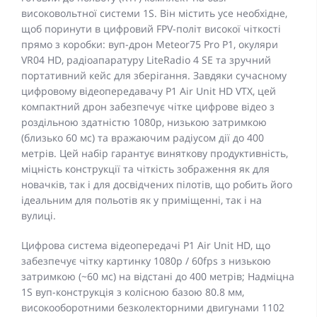
високовольтної системи 1S. Він містить усе необхідне,
щоб поринути в цифровий FPV-політ високої чіткості
прямо з коробки: вуп-дрон Meteor75 Pro P1, окуляри
VR04 HD, радіоапаратуру LiteRadio 4 SE та зручний
портативний кейс для зберігання. Завдяки сучасному
цифровому відеопередавачу P1 Air Unit HD VTX, цей
компактний дрон забезпечує чітке цифрове відео з
роздільною здатністю 1080p, низькою затримкою
(близько 60 мс) та вражаючим радіусом дії до 400
метрів. Цей набір гарантує виняткову продуктивність,
міцність конструкції та чіткість зображення як для
новачків, так і для досвідчених пілотів, що робить його
ідеальним для польотів як у приміщенні, так і на
вулиці.
Цифрова система відеопередачі P1 Air Unit HD, що
забезпечує чітку картинку 1080p / 60fps з низькою
затримкою (~60 мс) на відстані до 400 метрів; Надміцна
1S вуп-конструкція з колісною базою 80.8 мм,
високооборотними безколекторними двигунами 1102