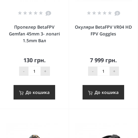
0
0
Пропелер BetaFPV
Окуляри BetaFPV VR04 HD
Gemfan 45mm 3- лопаті
FPV Goggles
1.5mm Вал
130 грн.
7 999 грн.
-
+
-
+
До кошика
До кошика